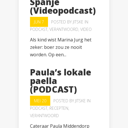
Spanje
(Videopodcast)
JUN 7
POSTED BY
JITSKE
IN
PODCAST
,
VERANTWOORD
,
VIDEO
Als kind wist Marina Jurg het
zeker: boer zou ze nooit
worden. Op een...
Paula’s lokale
paella
(PODCAST)
MEI 20
POSTED BY
JITSKE
IN
PODCAST
,
RECEPTEN
,
VERANTWOORD
Cateraar Paula Middendorp