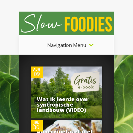
Navigation Menu
0
AUG
09
Wat ik leerde over
1
syntropische
landbouw (VIDEO)
JUL
30
0
Auberginetaart met