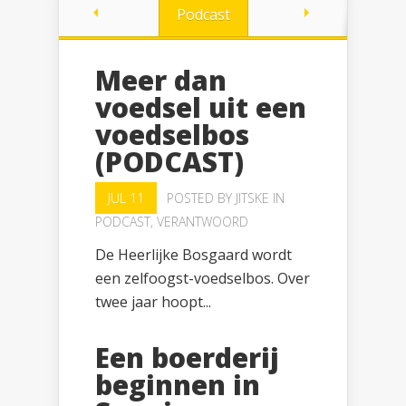
Podcast
Meer dan
voedsel uit een
voedselbos
(PODCAST)
JUL 11
POSTED BY
JITSKE
IN
PODCAST
,
VERANTWOORD
De Heerlijke Bosgaard wordt
een zelfoogst-voedselbos. Over
twee jaar hoopt...
Een boerderij
beginnen in