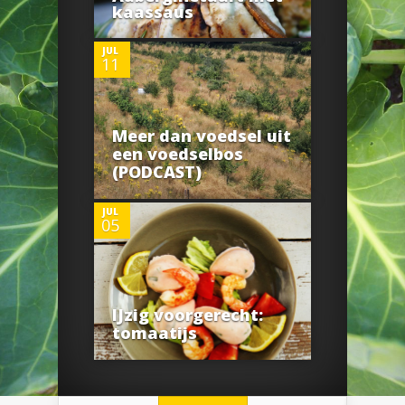
kaassaus
JUL
11
Meer dan voedsel uit
0
een voedselbos
(PODCAST)
JUL
05
IJzig voorgerecht:
tomaatijs