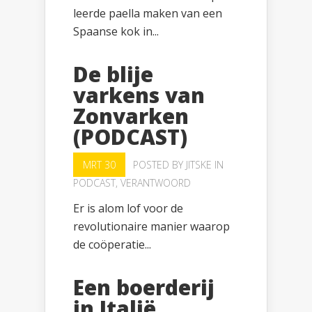
leerde paella maken van een
Spaanse kok in...
De blije
varkens van
Zonvarken
(PODCAST)
MRT 30
POSTED BY
JITSKE
IN
PODCAST
,
VERANTWOORD
Er is alom lof voor de
revolutionaire manier waarop
de coöperatie...
Een boerderij
in Italië