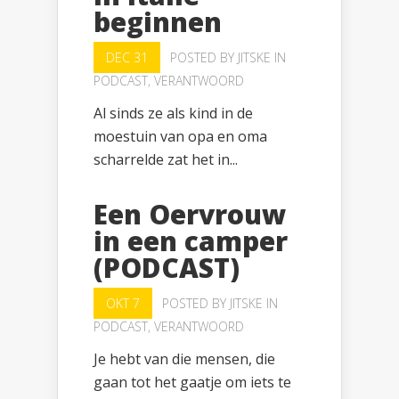
beginnen
DEC 31
POSTED BY
JITSKE
IN
PODCAST
,
VERANTWOORD
Al sinds ze als kind in de
moestuin van opa en oma
scharrelde zat het in...
Een Oervrouw
in een camper
(PODCAST)
OKT 7
POSTED BY
JITSKE
IN
PODCAST
,
VERANTWOORD
Je hebt van die mensen, die
gaan tot het gaatje om iets te