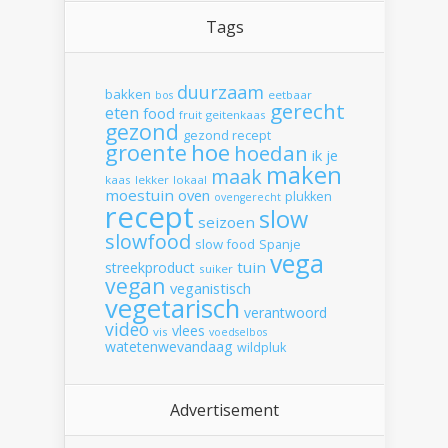
Tags
duurzaam
bakken
eetbaar
bos
gerecht
eten
food
fruit
geitenkaas
gezond
gezond recept
hoe
groente
hoedan
ik
je
maken
maak
kaas
lekker
lokaal
moestuin
oven
plukken
ovengerecht
recept
slow
seizoen
slowfood
slow food
Spanje
vega
tuin
streekproduct
suiker
vegan
veganistisch
vegetarisch
verantwoord
video
vlees
vis
voedselbos
watetenwevandaag
wildpluk
Advertisement