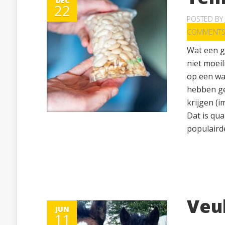
DEC
22
POSTED BY
COMMENT
Wat een g
niet moeil
op een wa
hebben ge
krijgen (i
Dat is qu
populairde
Veu
JUN
11