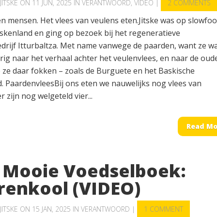
JITSKE
ON 11 JUN, 2025 IN
VERANTWOORD
,
VIDEO
|
2 COMMENTS
en mensen. Het vlees van veulens eten.Jitske was op slowfoo
askenland en ging op bezoek bij het regeneratieve
edrijf Itturbaltza. Met name vanwege de paarden, want ze w
rig naar het verhaal achter het veulenvlees, en naar de oud
e ze daar fokken – zoals de Burguete en het Baskische
. PaardenvleesBij ons eten we nauwelijks nog vlees van
r zijn nog welgeteld vier...
Read Mo
 Mooie Voedselboek:
renkool (VIDEO)
JITSKE
ON 15 JAN, 2025 IN
VERANTWOORD
|
1 COMMENT