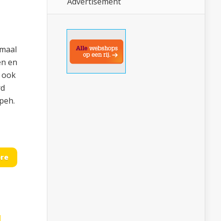
Advertisement
emaal
en en
p ook
rd
peh.
re