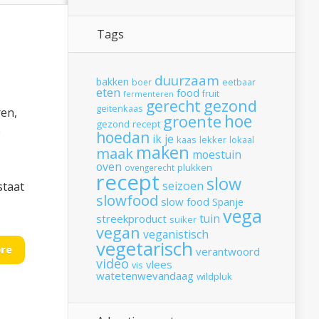
Tags
duurzaam
bakken
boer
eetbaar
eten
food
fruit
fermenteren
gerecht
gezond
geitenkaas
ren,
hoe
groente
gezond recept
e
hoedan
ik
je
kaas
lekker
lokaal
maken
maak
moestuin
oven
plukken
ovengerecht
recept
slow
seizoen
staat
slowfood
slow food
Spanje
vega
tuin
streekproduct
suiker
vegan
veganistisch
vegetarisch
re
verantwoord
video
vlees
vis
watetenwevandaag
wildpluk