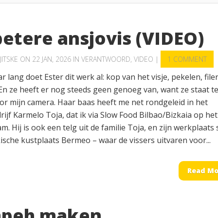
betere ansjovis (VIDEO)
JITSKE
ON 22 JAN, 2026 IN
VERANTWOORD
,
VIDEO
|
1 COMMENT
ar lang doet Ester dit werk al: kop van het visje, pekelen, file
En ze heeft er nog steeds geen genoeg van, want ze staat t
oor mijn camera. Haar baas heeft me net rondgeleid in het
rijf Karmelo Toja, dat ik via Slow Food Bilbao/Bizkaia op het
. Hij is ook een telg uit de familie Toja, en zijn werkplaats 
ische kustplaats Bermeo – waar de vissers uitvaren voor...
Read Mo
peh maken