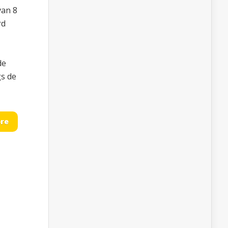
van 8
rd
de
s de
re
-