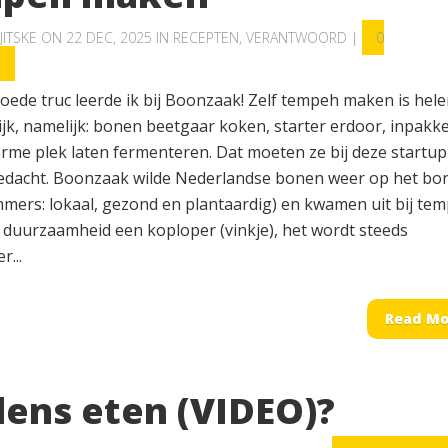
JITSKE
ON 22 DEC, 2025 IN
RECEPTEN
,
VERANTWOORD
|
0
S
oede truc leerde ik bij Boonzaak! Zelf tempeh maken is hel
ijk, namelijk: bonen beetgaar koken, starter erdoor, inpakk
rme plek laten fermenteren. Dat moeten ze bij deze startu
dacht. Boonzaak wilde Nederlandse bonen weer op het bo
mmers: lokaal, gezond en plantaardig) en kwamen uit bij tem
a duurzaamheid een koploper (vinkje), het wordt steeds
r...
Read Mo
lens eten (VIDEO)?