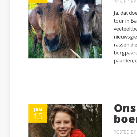
POSTED BY
Ja, dat do
tour in B
veeteeltb
nieuwsgie
rassen di
bergpaard
paarden; e
Ons
JAN
15
boe
POSTED BY