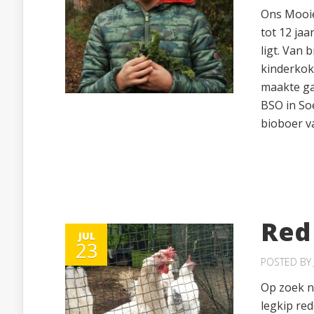
Ons Mooie
tot 12 jaa
ligt. Van
kinderkok
maakte gaa
BSO in So
bioboer va
Red 
JUL
23
POSTED BY
Op zoek n
legkip re