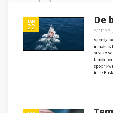
De 
JAN
22
POSTED BY
Veertig ja
inmaken. 
stralen v
familiebed
spoor kwam
in de Bask
Tem