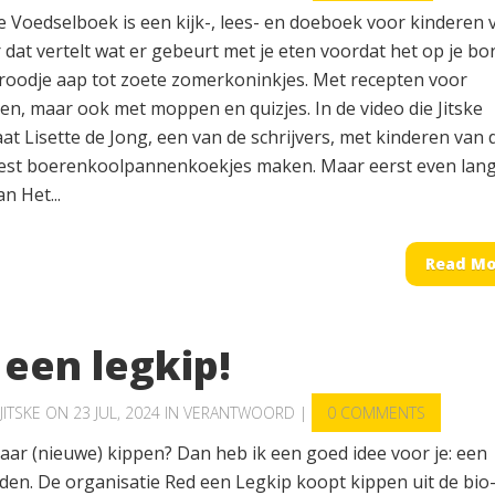
 Voedselboek is een kijk-, lees- en doeboek voor kinderen 
r dat vertelt wat er gebeurt met je eten voordat het op je bo
 broodje aap tot zoete zomerkoninkjes. Met recepten voor
en, maar ook met moppen en quizjes. In de video die Jitske
t Lisette de Jong, een van de schrijvers, met kinderen van 
est boerenkoolpannenkoekjes maken. Maar eerst even lang
n Het...
Read Mo
een legkip!
JITSKE
ON 23 JUL, 2024 IN
VERANTWOORD
|
0 COMMENTS
aar (nieuwe) kippen? Dan heb ik een goed idee voor je: een
dden. De organisatie Red een Legkip koopt kippen uit de bio