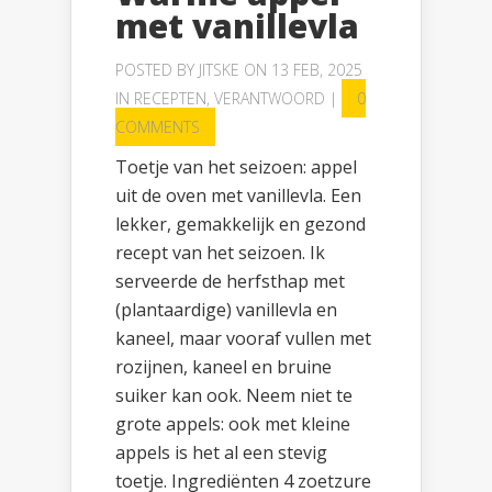
met vanillevla
POSTED BY
JITSKE
ON 13 FEB, 2025
IN
RECEPTEN
,
VERANTWOORD
|
0
COMMENTS
Toetje van het seizoen: appel
uit de oven met vanillevla. Een
lekker, gemakkelijk en gezond
recept van het seizoen. Ik
serveerde de herfsthap met
(plantaardige) vanillevla en
kaneel, maar vooraf vullen met
rozijnen, kaneel en bruine
suiker kan ook. Neem niet te
grote appels: ook met kleine
appels is het al een stevig
toetje. Ingrediënten 4 zoetzure