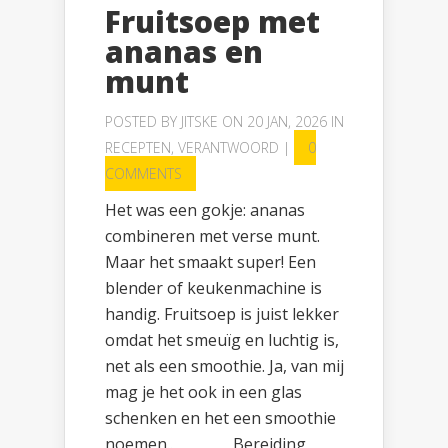
Fruitsoep met
ananas en
munt
POSTED BY
JITSKE
ON 20 JAN, 2026 IN
RECEPTEN
,
VERANTWOORD
|
0
COMMENTS
Het was een gokje: ananas
combineren met verse munt.
Maar het smaakt super! Een
blender of keukenmachine is
handig. Fruitsoep is juist lekker
omdat het smeuïg en luchtig is,
net als een smoothie. Ja, van mij
mag je het ook in een glas
schenken en het een smoothie
noemen.. Bereiding