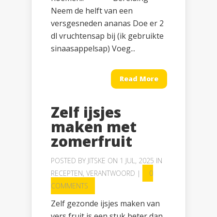
Neem de helft van een
versgesneden ananas Doe er 2
dl vruchtensap bij (ik gebruikte
sinaasappelsap) Voeg...
Read More
Zelf ijsjes
maken met
zomerfruit
POSTED BY
JITSKE
ON 1 JUL, 2025 IN
RECEPTEN
,
VERANTWOORD
|
0
COMMENTS
Zelf gezonde ijsjes maken van
vers fruit is een stuk beter dan