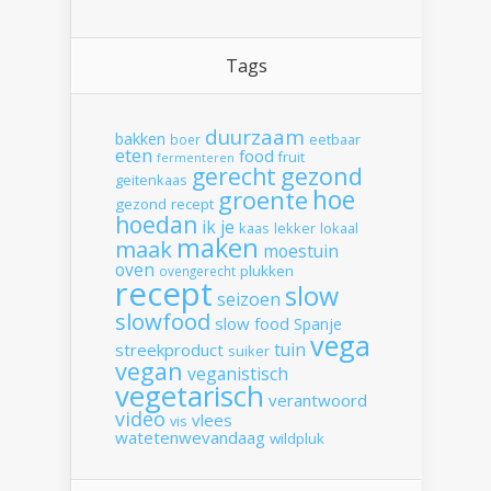
Tags
duurzaam
bakken
boer
eetbaar
eten
food
fruit
fermenteren
gerecht
gezond
geitenkaas
hoe
groente
gezond recept
hoedan
ik
je
kaas
lekker
lokaal
maken
maak
moestuin
oven
plukken
ovengerecht
recept
slow
seizoen
slowfood
slow food
Spanje
vega
tuin
streekproduct
suiker
vegan
veganistisch
vegetarisch
verantwoord
video
vlees
vis
watetenwevandaag
wildpluk