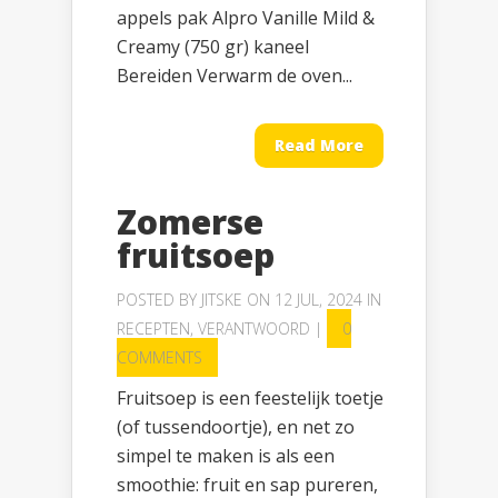
appels pak Alpro Vanille Mild &
Creamy (750 gr) kaneel
Bereiden Verwarm de oven...
Read More
Zomerse
fruitsoep
POSTED BY
JITSKE
ON 12 JUL, 2024 IN
RECEPTEN
,
VERANTWOORD
|
0
COMMENTS
Fruitsoep is een feestelijk toetje
(of tussendoortje), en net zo
simpel te maken is als een
smoothie: fruit en sap pureren,