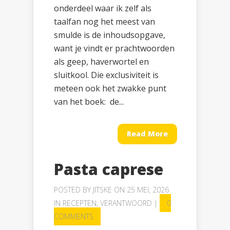
onderdeel waar ik zelf als
taalfan nog het meest van
smulde is de inhoudsopgave,
want je vindt er prachtwoorden
als geep, haverwortel en
sluitkool. Die exclusiviteit is
meteen ook het zwakke punt
van het boek: de...
Read More
Pasta caprese
POSTED BY
JITSKE
ON 25 MEI, 2026
IN
RECEPTEN
,
VERANTWOORD
|
0
COMMENTS