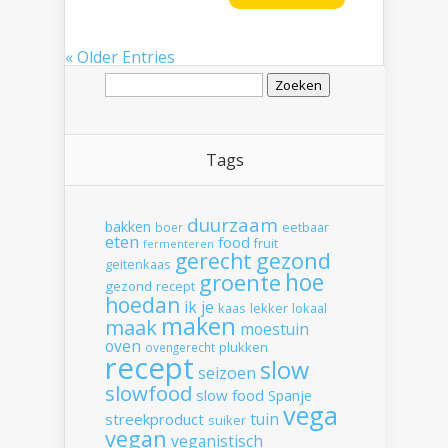
« Older Entries
Zoeken
naar:
Tags
duurzaam
bakken
boer
eetbaar
eten
food
fruit
fermenteren
gerecht
gezond
geitenkaas
hoe
groente
gezond recept
hoedan
ik
je
kaas
lekker
lokaal
maken
maak
moestuin
oven
plukken
ovengerecht
recept
slow
seizoen
slowfood
slow food
Spanje
vega
tuin
streekproduct
suiker
vegan
veganistisch