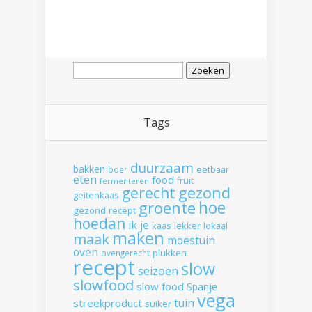
Zoeken
naar:
Tags
duurzaam
bakken
boer
eetbaar
eten
food
fruit
fermenteren
gerecht
gezond
geitenkaas
hoe
groente
gezond recept
hoedan
ik
je
kaas
lekker
lokaal
maken
maak
moestuin
oven
plukken
ovengerecht
recept
slow
seizoen
slowfood
slow food
Spanje
vega
tuin
streekproduct
suiker