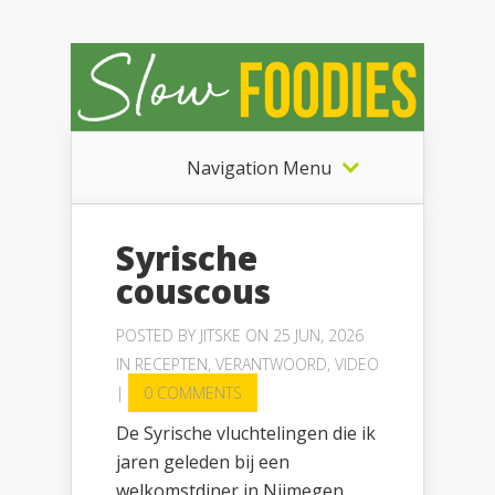
Navigation Menu
Syrische
couscous
POSTED BY
JITSKE
ON 25 JUN, 2026
IN
RECEPTEN
,
VERANTWOORD
,
VIDEO
|
0 COMMENTS
De Syrische vluchtelingen die ik
jaren geleden bij een
welkomstdiner in Nijmegen