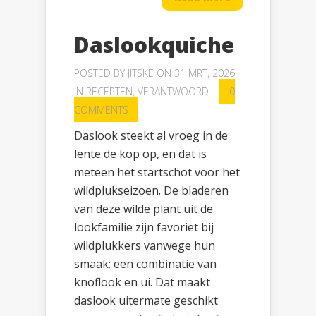
Daslookquiche
POSTED BY
JITSKE
ON 31 MRT, 2026
IN
RECEPTEN
,
VERANTWOORD
|
0
COMMENTS
Daslook steekt al vroeg in de
lente de kop op, en dat is
meteen het startschot voor het
wildplukseizoen. De bladeren
van deze wilde plant uit de
lookfamilie zijn favoriet bij
wildplukkers vanwege hun
smaak: een combinatie van
knoflook en ui. Dat maakt
daslook uitermate geschikt