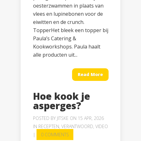
oesterzwammen in plaats van
vlees en lupinebonen voor de
eiwitten en de crunch.
TopperHet bleek een topper bij
Paula’s Catering &
Kookworkshops. Paula haalt
alle producten uit...
Read More
Hoe kook je
asperges?
POSTED BY
JITSKE
ON 15 APR, 2026
IN
RECEPTEN
,
VERANTWOORD
,
VIDEO
|
0 COMMENTS