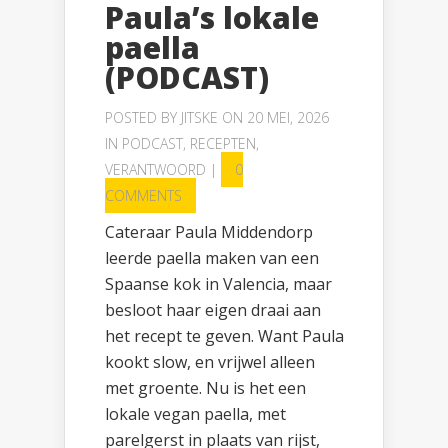
Paula’s lokale
paella
(PODCAST)
POSTED BY
JITSKE
ON 20 MEI, 2026
IN
PODCAST
,
RECEPTEN
,
VERANTWOORD
|
0
COMMENTS
Cateraar Paula Middendorp
leerde paella maken van een
Spaanse kok in Valencia, maar
besloot haar eigen draai aan
het recept te geven. Want Paula
kookt slow, en vrijwel alleen
met groente. Nu is het een
lokale vegan paella, met
parelgerst in plaats van rijst,