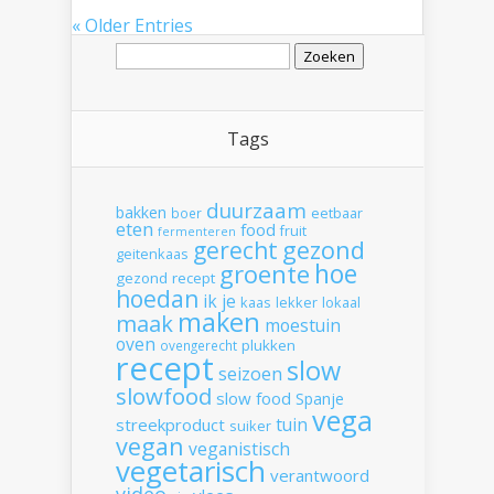
« Older Entries
Zoeken
naar:
Tags
duurzaam
bakken
boer
eetbaar
eten
food
fruit
fermenteren
gerecht
gezond
geitenkaas
hoe
groente
gezond recept
hoedan
ik
je
kaas
lekker
lokaal
maken
maak
moestuin
oven
plukken
ovengerecht
recept
slow
seizoen
slowfood
slow food
Spanje
vega
tuin
streekproduct
suiker
vegan
veganistisch
vegetarisch
verantwoord
video