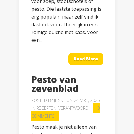
voor soep, stoofschotels of
pesto. Die laatste toepassing is
erg populair, maar zelf vind ik
daslook vooral heerlijk in een
romige quiche met kaas. Voor
een...
Read More
Pesto van
zevenblad
POSTED BY
JITSKE
ON 24 MRT, 2026
IN
RECEPTEN
,
VERANTWOORD
|
0
COMMENTS
Pesto maak je niet alleen van