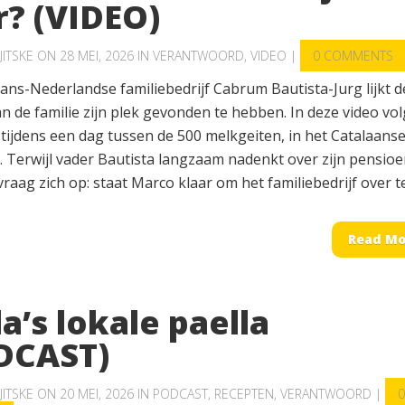
r? (VIDEO)
JITSKE
ON 28 MEI, 2026 IN
VERANTWOORD
,
VIDEO
|
0 COMMENTS
ans-Nederlandse familiebedrijf Cabrum Bautista-Jurg lijkt d
n de familie zijn plek gevonden te hebben. In deze video vo
tijdens een dag tussen de 500 melkgeiten, in het Catalaans
. Terwijl vader Bautista langzaam nadenkt over zijn pensioe
vraag zich op: staat Marco klaar om het familiebedrijf over te.
Read Mo
a’s lokale paella
DCAST)
JITSKE
ON 20 MEI, 2026 IN
PODCAST
,
RECEPTEN
,
VERANTWOORD
|
0