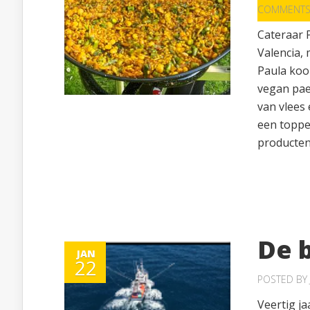
COMMENT
Cateraar 
Valencia,
Paula kook
vegan pael
van vlees
een toppe
producten 
De 
JAN
22
POSTED BY
Veertig ja