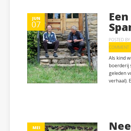
Een
JUN
07
Spa
POSTED BY
COMMENT
Als kind w
boerderij 
geleden vo
verhaal). E
Nee
MEI