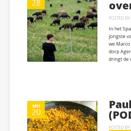
28
ove
POSTED BY
In het Spa
jongste va
we Marco 
dorp Ager
dringt de 
Paul
MEI
20
(PO
POSTED BY