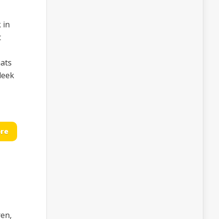
 in
t
aats
leek
re
ren,