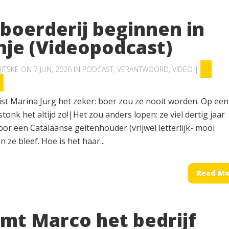
 boerderij beginnen in
nje (Videopodcast)
JITSKE
ON 7 JUN, 2026 IN
PODCAST
,
VERANTWOORD
,
VIDEO
|
1
ist Marina Jurg het zeker: boer zou ze nooit worden. Op een
stonk het altijd zo!|Het zou anders lopen: ze viel dertig jaar
or een Catalaanse geitenhouder (vrijwel letterlijk- mooi
n ze bleef. Hoe is het haar...
Read Mo
mt Marco het bedrijf