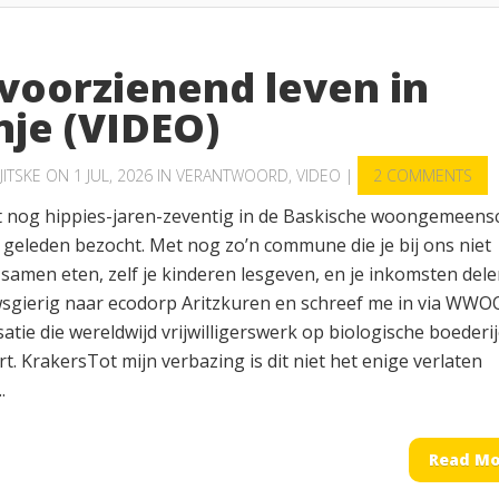
fvoorzienend leven in
nje (VIDEO)
JITSKE
ON 1 JUL, 2026 IN
VERANTWOORD
,
VIDEO
|
2 COMMENTS
 nog hippies-jaren-zeventig in de Baskische woongemeens
t geleden bezocht. Met nog zo’n commune die je bij ons niet
 samen eten, zelf je kinderen lesgeven, en je inkomsten delen
sgierig naar ecodorp Aritzkuren en schreef me in via WWO
atie die wereldwijd vrijwilligerswerk op biologische boederi
t. KrakersTot mijn verbazing is dit niet het enige verlaten
.
Read Mo