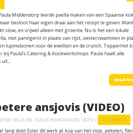
S
Paula Middendorp leerde paella maken van een Spaanse kok
 maar besloot haar eigen draai aan het recept te geven. Wan
t slow, en vrijwel alleen met groente. Nu is het een lokale
la, met parelgerst in plaats van rijst, oesterzwammen in pl
 en lupinebonen voor de eiwitten en de crunch. TopperHet b
r bij Paula’s Catering & Kookworkshops. Paula haalt alle
uit...
Read Mo
betere ansjovis (VIDEO)
JITSKE
ON 22 JAN, 2026 IN
VERANTWOORD
,
VIDEO
|
1 COMMENT
ar lang doet Ester dit werk al: kop van het visje, pekelen, file