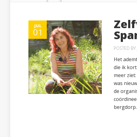
Zel
JUL
01
Spa
POSTED BY
Het ademt
die ik kor
meer ziet:
was nieuw
de organis
coördineer
bergdorp..