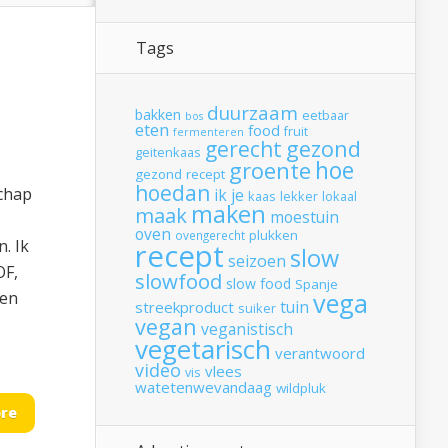
Tags
duurzaam
bakken
eetbaar
bos
eten
food
fruit
fermenteren
gerecht
gezond
geitenkaas
hoe
groente
gezond recept
hoedan
chap
ik
je
kaas
lekker
lokaal
maken
maak
moestuin
oven
plukken
ovengerecht
. Ik
recept
slow
seizoen
OF,
slowfood
slow food
Spanje
vega
jen
tuin
streekproduct
suiker
vegan
veganistisch
vegetarisch
verantwoord
video
vlees
vis
watetenwevandaag
wildpluk
re