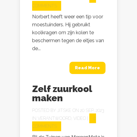
COMMENTS
Norbert heeft weer een tip voor
moestuinders. Hij gebruikt
koolkragen om zijn kolen te
beschermen tegen de eitjes van
de...
Read More
Zelf zuurkool
maken
POSTED BY
JITSKE
ON 20 SEP, 2023
IN
VERANTWOORD
,
VIDEO
|
0
COMMENTS