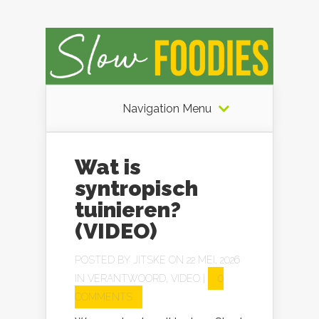
Navigation Menu
Wat is
syntropisch
tuinieren?
(VIDEO)
POSTED BY
JITSKE
ON 22 MEI, 2026
IN
VERANTWOORD
,
VIDEO
|
0
COMMENTS