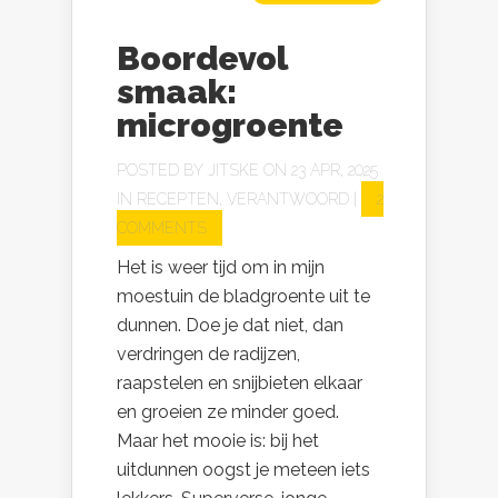
Boordevol
smaak:
microgroente
POSTED BY
JITSKE
ON 23 APR, 2025
IN
RECEPTEN
,
VERANTWOORD
|
2
COMMENTS
Het is weer tijd om in mijn
moestuin de bladgroente uit te
dunnen. Doe je dat niet, dan
verdringen de radijzen,
raapstelen en snijbieten elkaar
en groeien ze minder goed.
Maar het mooie is: bij het
uitdunnen oogst je meteen iets