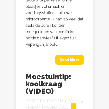
lekkers. Superverse, jonge
blaadjes vol smaak en
voedingsstoffen – oftewel:
microgroente. Ik had zó veel dat
zelfs de buren konden
meegenieten van een flinke
portie babyleaf uit eigen tuin.
PeperigEn ja, ook...
Read More
Moestuintip:
koolkraag
(VIDEO)
POSTED BY
JITSKE
ON 30 SEP, 2023
IN
VERANTWOORD
,
VIDEO
|
0