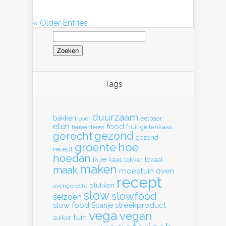
« Older Entries
Zoeken
naar:
Tags
duurzaam
bakken
eetbaar
boer
eten
food
fruit
geitenkaas
fermenteren
gerecht
gezond
gezond
hoe
groente
recept
hoedan
ik
je
kaas
lekker
lokaal
maken
maak
moestuin
oven
recept
plukken
ovengerecht
slow
slowfood
seizoen
slow food
streekproduct
Spanje
vega
vegan
tuin
suiker