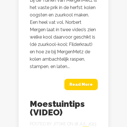
Bij de Tuinen van MergenMetz is
het vaste prik in de herfst: kolen
oogsten en zuurkool maken.
Een heel vat vol. Norbert
Mergen laat in twee video’s zien
welke kool daarvoor geschikt is
(dé zuurkool-kool: Filderkraut)
en hoe ze bij MergenMetz de
kolen ambachtelijk raspen,
stampen, en laten...
Read More
Moestuintips
(VIDEO)
POSTED BY
JITSKE
ON 18 JUL, 2023