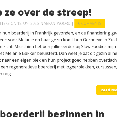
 ze over de streep!
JITSKE
ON 18 JUN, 2026 IN
VERANTWOORD
|
0 COMMENTS
 hun boerderij in Frankrijk gevonden, en de financiering ga
peer: voor Melanie en haar gezin komt hun Oerhoeve in Zuid
in zicht. Misschien hebben jullie eerder bij Slow Foodies mijn
t Melanie Bakker beluisterd. Dan weet je dat dit gezin al he
t naar een eigen plek en hun project goed hebben overdach
 een regeneratieve boerderij met logeerplekken, cursussen
n nog...
Read Mo
 boerderij beginnen in