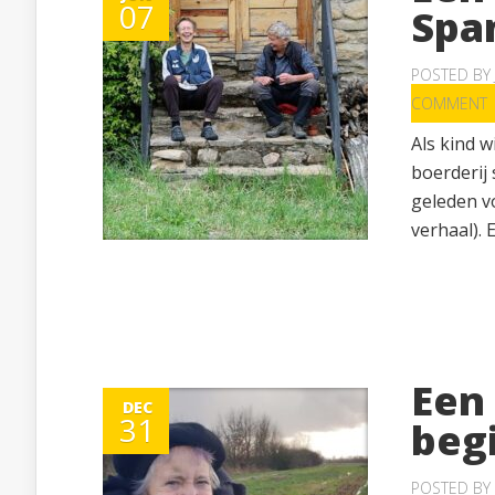
07
Spa
POSTED BY
COMMENT
Als kind w
boerderij 
geleden vo
verhaal). E
Een 
DEC
31
beg
POSTED BY