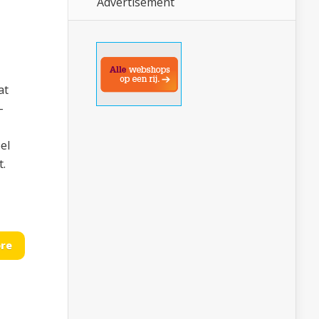
Advertisement
at
-
el
t.
,
re