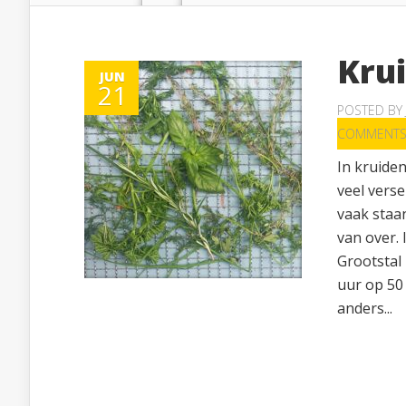
Kru
JUN
21
POSTED BY
COMMENT
In kruiden
veel vers
vaak staan
van over.
Grootstal
uur op 50 
anders...