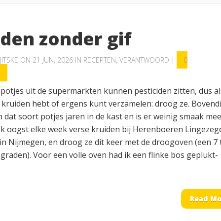
iden zonder gif
JITSKE
ON 21 JUN, 2026 IN
RECEPTEN
,
VERANTWOORD
|
0
S
potjes uit de supermarkten kunnen pesticiden zitten, dus al
e kruiden hebt of ergens kunt verzamelen: droog ze. Bovendi
 dat soort potjes jaren in de kast en is er weinig smaak me
 Ik oogst elke week verse kruiden bij Herenboeren Lingezeg
 in Nijmegen, en droog ze dit keer met de droogoven (een 7 
graden). Voor een volle oven had ik een flinke bos geplukt-
Read Mo