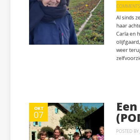
COMMENT
Al sinds z
haar acht
Carla en h
olijfgaar
weer teru
zelfvoorzi
Een
OKT
07
(PO
POSTED BY