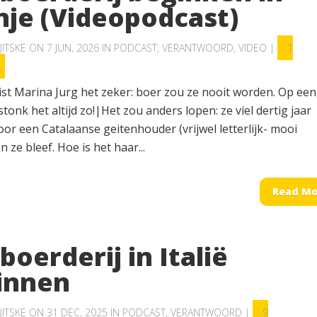
nje (Videopodcast)
JITSKE
ON 7 JUN, 2026 IN
PODCAST
,
VERANTWOORD
,
VIDEO
|
1
ist Marina Jurg het zeker: boer zou ze nooit worden. Op een
stonk het altijd zo!|Het zou anders lopen: ze viel dertig jaar
or een Catalaanse geitenhouder (vrijwel letterlijk- mooi
n ze bleef. Hoe is het haar...
Read Mo
boerderij in Italië
innen
JITSKE
ON 31 DEC, 2025 IN
PODCAST
,
VERANTWOORD
|
9