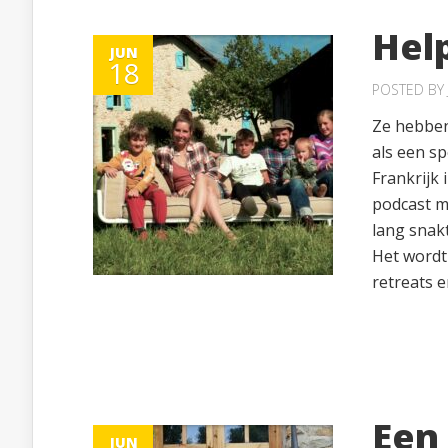
Help
JUN
18
POSTED BY
Ze hebben
als een s
Frankrijk 
podcast me
lang snak
Het wordt
retreats e
Een
JUN