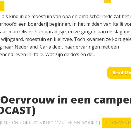
S
e als kind in de moestuin van opa en oma scharrelde zat het 
erhoofd: een boerderij beginnen. In het midden van Italië v
aar man Olivier hun paradijsje, en ze gingen aan de slag me
d, wijngaard, moestuin en kleinvee. Toch kwamen ze kort ge
g naar Nederland. Carla deelt haar ervaringen met een
enend leven in Italië. Wat zijn de do’s en de...
Read Mo
 Oervrouw in een campe
DCAST)
JITSKE
ON 7 OKT, 2025 IN
PODCAST
,
VERANTWOORD
|
0 COMMENT