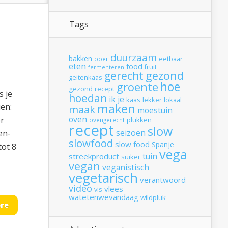
Tags
duurzaam
bakken
boer
eetbaar
eten
food
fruit
fermenteren
gerecht
gezond
geitenkaas
hoe
groente
gezond recept
s je
hoedan
ik
je
kaas
lekker
lokaal
maken
en:
maak
moestuin
oven
er
plukken
ovengerecht
recept
slow
seizoen
en-
slowfood
slow food
Spanje
tot 8
vega
tuin
streekproduct
suiker
vegan
veganistisch
vegetarisch
verantwoord
video
vlees
vis
watetenwevandaag
wildpluk
re