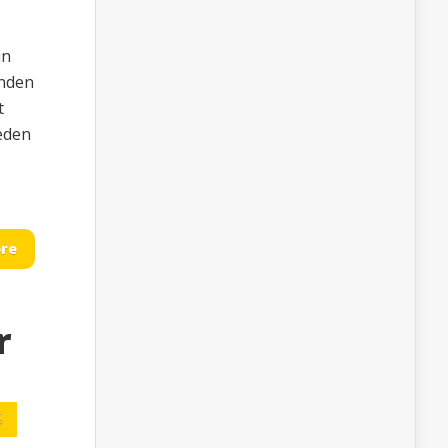
in
onden
t
leden
re
r
S