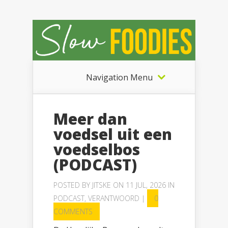
Navigation Menu
Meer dan
voedsel uit een
voedselbos
(PODCAST)
POSTED BY
JITSKE
ON 11 JUL, 2026 IN
PODCAST
,
VERANTWOORD
|
0
COMMENTS