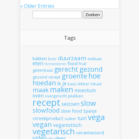
« Older Entries
Zoeken
naar:
Tags
duurzaam
bakken
boer
eetbaar
eten
food
fruit
fermenteren
gerecht
gezond
geitenkaas
hoe
groente
gezond recept
hoedan
ik
je
kaas
lekker
lokaal
maken
maak
moestuin
oven
plukken
ovengerecht
recept
slow
seizoen
slowfood
slow food
Spanje
vega
tuin
streekproduct
suiker
vegan
veganistisch
vegetarisch
verantwoord
video
vlees
vis