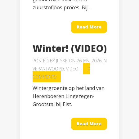
zuurstofloos proces. Bij...
Read More
Winter! (VIDEO)
POSTED BY
JITSKE
ON 26 JAN, 2026 IN
VERANTWOORD
,
VIDEO
|
0
COMMENTS
Wintergroente op het land van
Herenboeren Lingezegen-
Grootstal bij Elst.
Read More