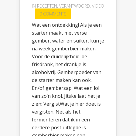
IN
RECEPTEN
,
VERANTWOORD
,
VIDEO
|
0 COMMENTS
Wat een ontdekking! Als je een
starter maakt met verse
gember, water en suiker, kun je
na week gemberbier maken.
Voor de duidelijkheid: de
frisdrank, het drankje is
alcoholvrij. Gemberpoeder van
de starter maken kan ook.
En/of gembersap. Wat een lol
van zo’n knol. Jitske laat het je
zien: VergistWat je hier doet is
vergisten. Net als het
fermenteren dat ik in een
eerdere post uitlegde is
gemberbier maken een