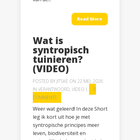
Read More
Wat is
syntropisch
tuinieren?
(VIDEO)
POSTED BY
JITSKE
ON 22 MEI, 2026
IN
VERANTWOORD
,
VIDEO
|
0
COMMENTS
Weer wat geleerd! In deze Short
leg ik kort uit hoe je met
syntropische principes meer
leven, biodiversiteit en