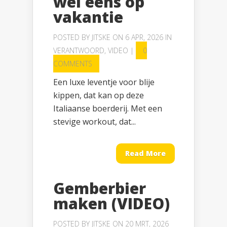
wel eens op
vakantie
POSTED BY
JITSKE
ON 6 APR, 2026 IN
VERANTWOORD
,
VIDEO
|
0
COMMENTS
Een luxe leventje voor blije
kippen, dat kan op deze
Italiaanse boerderij. Met een
stevige workout, dat...
Read More
Gemberbier
maken (VIDEO)
POSTED BY
JITSKE
ON 20 MRT, 2026