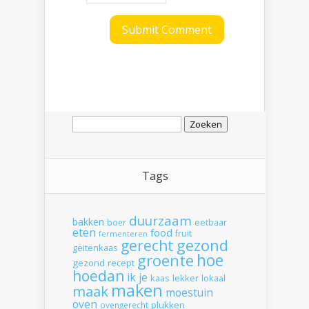
Zoeken
naar:
Tags
duurzaam
bakken
boer
eetbaar
eten
food
fruit
fermenteren
gerecht
gezond
geitenkaas
hoe
groente
gezond recept
hoedan
ik
je
kaas
lekker
lokaal
maken
maak
moestuin
oven
plukken
ovengerecht