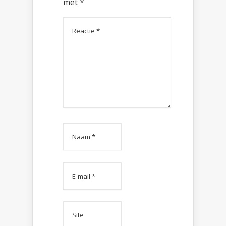
met
*