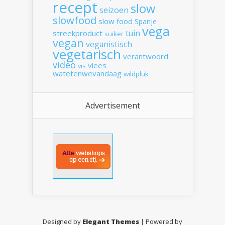
recept
slow
seizoen
slowfood
slow food
Spanje
vega
tuin
streekproduct
suiker
vegan
veganistisch
vegetarisch
verantwoord
video
vlees
vis
watetenwevandaag
wildpluk
Advertisement
Designed by
Elegant Themes
| Powered by