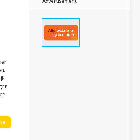
Advertisement
ier
en.
ijk
eger
eel
.
re