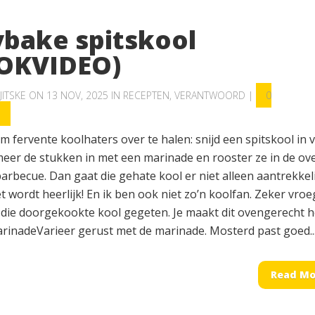
ybake spitskool
OKVIDEO)
JITSKE
ON 13 NOV, 2025 IN
RECEPTEN
,
VERANTWOORD
|
0
S
m fervente koolhaters over te halen: snijd een spitskool in v
meer de stukken in met een marinade en rooster ze in de ov
arbecue. Dan gaat die gehate kool er niet alleen aantrekkel
et wordt heerlijk! En ik ben ook niet zo’n koolfan. Zeker vro
 die doorgekookte kool gegeten. Je maakt dit ovengerecht h
arinadeVarieer gerust met de marinade. Mosterd past goed..
Read Mo