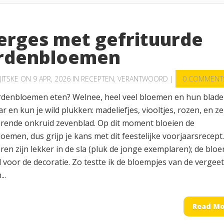
erges met gefrituurde
rdenbloemen
JITSKE
ON 9 APR, 2026 IN
RECEPTEN
,
VERANTWOORD
|
0 COMMENT
rdenbloemen eten? Welnee, heel veel bloemen en hun blad
ar en kun je wild plukken: madeliefjes, viooltjes, rozen, en ze
rende onkruid zevenblad. Op dit moment bloeien de
emen, dus grijp je kans met dit feestelijke voorjaarsrecept.
ren zijn lekker in de sla (pluk de jonge exemplaren); de blo
l voor de decoratie. Zo testte ik de bloempjes van de vergee
..
Read Mo