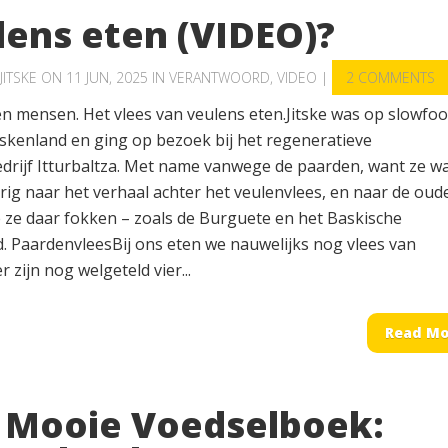
lens eten (VIDEO)?
JITSKE
ON 11 JUN, 2025 IN
VERANTWOORD
,
VIDEO
|
2 COMMENTS
en mensen. Het vlees van veulens eten.Jitske was op slowfoo
askenland en ging op bezoek bij het regeneratieve
edrijf Itturbaltza. Met name vanwege de paarden, want ze w
rig naar het verhaal achter het veulenvlees, en naar de oud
e ze daar fokken – zoals de Burguete en het Baskische
. PaardenvleesBij ons eten we nauwelijks nog vlees van
r zijn nog welgeteld vier...
Read Mo
 Mooie Voedselboek: