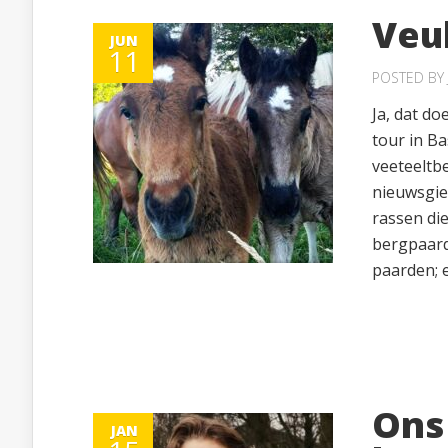
Veu
JUN
11
POSTED BY
Ja, dat do
tour in B
veeteeltb
nieuwsgie
rassen di
bergpaard
paarden; e
Ons
JAN