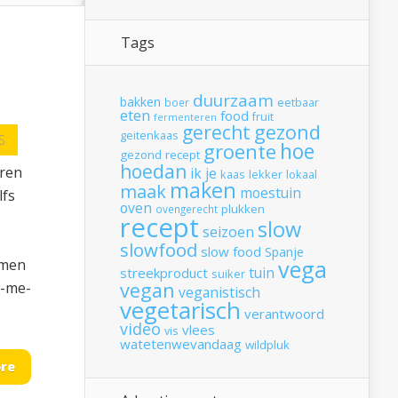
Tags
duurzaam
bakken
boer
eetbaar
eten
food
fruit
fermenteren
gerecht
gezond
geitenkaas
S
hoe
groente
gezond recept
hoedan
eren
ik
je
kaas
lekker
lokaal
maken
maak
moestuin
lfs
oven
plukken
ovengerecht
recept
slow
seizoen
slowfood
slow food
Spanje
vega
emen
tuin
streekproduct
suiker
vegan
t-me-
veganistisch
vegetarisch
verantwoord
video
vlees
vis
watetenwevandaag
wildpluk
re