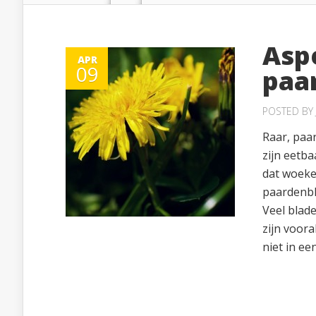
Asp
APR
09
paa
POSTED BY
Raar, paa
zijn eetba
dat woeke
paardenblo
Veel blade
zijn voora
niet in een.