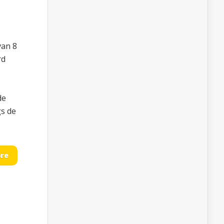
van 8
rd
de
s de
re