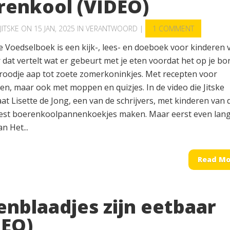
renkool (VIDEO)
JITSKE
ON 15 JAN, 2025 IN
VERANTWOORD
|
1 COMMENT
 Voedselboek is een kijk-, lees- en doeboek voor kinderen 
r dat vertelt wat er gebeurt met je eten voordat het op je bo
 broodje aap tot zoete zomerkoninkjes. Met recepten voor
en, maar ook met moppen en quizjes. In de video die Jitske
t Lisette de Jong, een van de schrijvers, met kinderen van 
est boerenkoolpannenkoekjes maken. Maar eerst even lang
n Het...
Read Mo
enblaadjes zijn eetbaar
DEO)