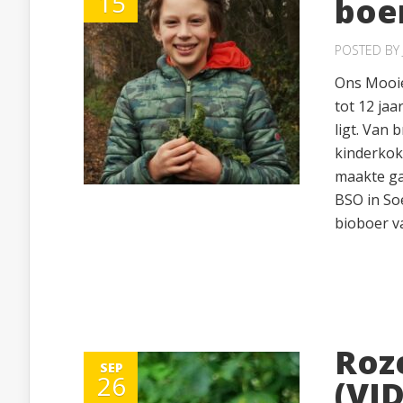
15
boe
POSTED BY
Ons Mooie
tot 12 jaa
ligt. Van
kinderkok
maakte gaa
BSO in So
bioboer va
Roz
SEP
26
(VI