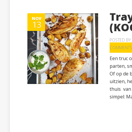
Tra
NOV
13
(KO
POSTED BY
COMMENT
Een truc o
parten, s
Of op de b
uitzien, h
thuis van
simpel: M