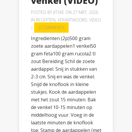
venkel (VIDEO)
POSTED BY
JITSKE
ON 27 MRT, 2026
IN
RECEPTEN
,
VERANTWOORD
,
VIDEO
|
0 COMMENTS
Ingrediënten (2p)500 gram
zoete aardappelen1 venkel50
gram feta100 gram rucola2 tl
zout Bereiding Schil de zoete
aardappel. Snij in stukken van
2-3 cm. Snij en was de venkel.
Snijd de knoflook in kleine
stukjes. Kook de aardappelen
met het zout 15 minuten. Bak
de venkel 10-15 minuten op
middelhoog vuur. Voeg in de
laatste minuten de knoflook
toe. Stamp de aardappelen (met