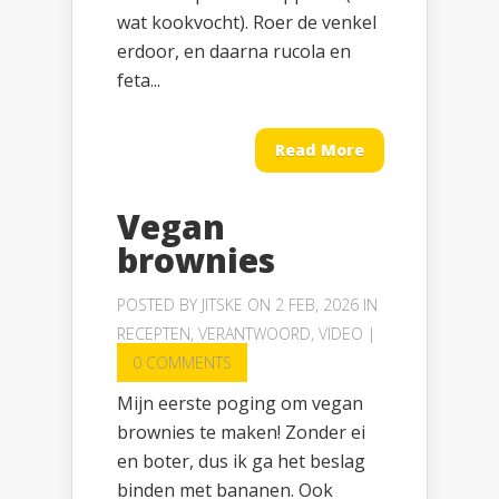
wat kookvocht). Roer de venkel
erdoor, en daarna rucola en
feta...
Read More
Vegan
brownies
POSTED BY
JITSKE
ON 2 FEB, 2026 IN
RECEPTEN
,
VERANTWOORD
,
VIDEO
|
0 COMMENTS
Mijn eerste poging om vegan
brownies te maken! Zonder ei
en boter, dus ik ga het beslag
binden met bananen. Ook