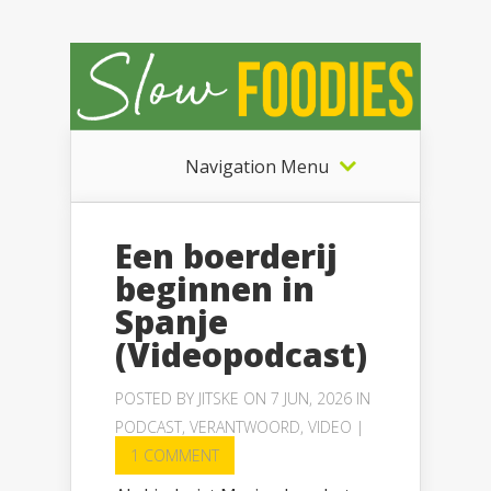
Navigation Menu
Een boerderij
beginnen in
Spanje
(Videopodcast)
POSTED BY
JITSKE
ON 7 JUN, 2026 IN
PODCAST
,
VERANTWOORD
,
VIDEO
|
1 COMMENT