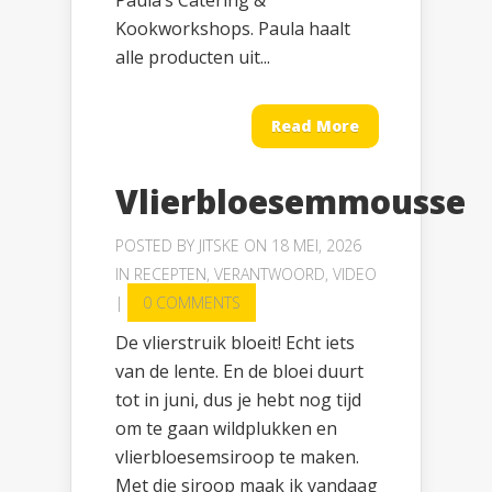
Paula’s Catering &
Kookworkshops. Paula haalt
alle producten uit...
Read More
Vlierbloesemmousse
POSTED BY
JITSKE
ON 18 MEI, 2026
IN
RECEPTEN
,
VERANTWOORD
,
VIDEO
|
0 COMMENTS
De vlierstruik bloeit! Echt iets
van de lente. En de bloei duurt
tot in juni, dus je hebt nog tijd
om te gaan wildplukken en
vlierbloesemsiroop te maken.
Met die siroop maak ik vandaag