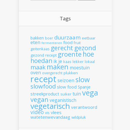
Tags
duurzaam
bakken
boer
eetbaar
eten
food
fruit
fermenteren
gerecht
gezond
geitenkaas
hoe
groente
gezond recept
hoedan
ik
je
kaas
lekker
lokaal
maken
maak
moestuin
oven
plukken
ovengerecht
recept
slow
seizoen
slowfood
slow food
Spanje
vega
tuin
streekproduct
suiker
vegan
veganistisch
vegetarisch
verantwoord
video
vlees
vis
watetenwevandaag
wildpluk