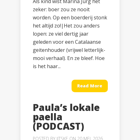
Als kind wist Marina Jurg het
zeker: boer zou ze nooit
worden. Op een boerderij stonk
het altijd zo!|Het zou anders
lopen: ze viel dertig jaar
geleden voor een Catalaanse
geitenhouder (vrijwel letterlijk-
mooi verhaal). En ze bleef. Hoe
is het haar...
Read More
Paula’s lokale
paella
(PODCAST)
POSTED BY
JITSKE
ON 20 MEI, 2026