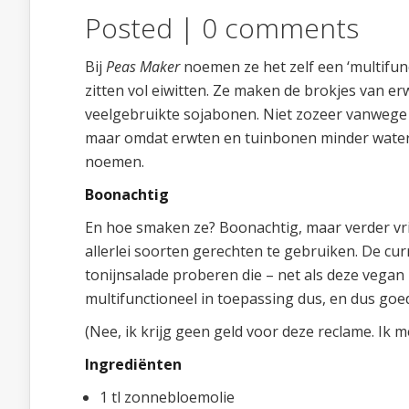
Posted |
0 comments
Bij
Peas Maker
noemen ze het zelf een ‘multifunc
zitten vol eiwitten. Ze maken de brokjes van e
veelgebruikte sojabonen. Niet zozeer vanwege f
maar omdat erwten en tuinbonen minder water 
noemen.
Boonachtig
En hoe smaken ze? Boonachtig, maar verder vri
allerlei soorten gerechten te gebruiken. De curr
tonijnsalade proberen die – net als deze vegan
multifunctioneel in toepassing dus, en dus goe
(Nee, ik krijg geen geld voor deze reclame. Ik m
Ingrediënten
1 tl zonnebloemolie