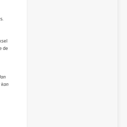
s.
ksel
e de
dan
t kan