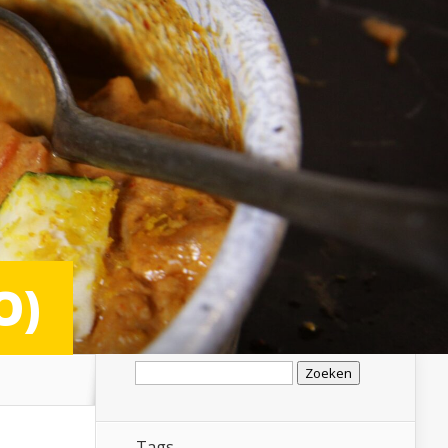
O)
Zoeken
naar:
Tags