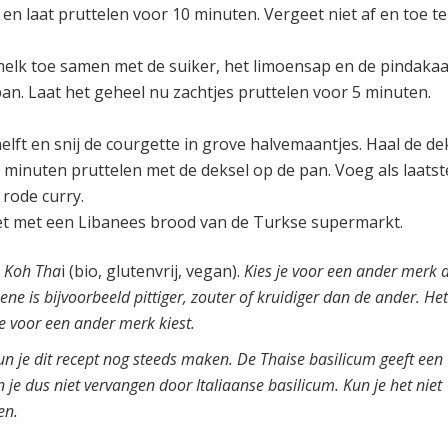
en laat pruttelen voor 10 minuten. Vergeet niet af en toe te
elk toe samen met de suiker, het limoensap en de pindakaa
pan. Laat het geheel nu zachtjes pruttelen voor 5 minuten.
lft en snij de courgette in grove halvemaantjes. Haal de de
5 minuten pruttelen met de deksel op de pan. Voeg als laatst
 rode curry.
 het met een Libanees brood van de Turkse supermarkt.
n Koh Tha
i (bio, glutenvrij, vegan).
Kies je voor een ander merk 
e is bijvoorbeeld pittiger, zouter of kruidiger dan de ander. He
je voor een ander merk kiest.
n je dit recept nog steeds maken. De Thaise basilicum geeft een
 je dus niet vervangen door Italiaanse basilicum. Kun je het niet
en.