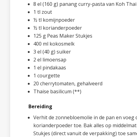
8 el (160 g) panang curry-pasta van Koh Thai 
1 tl zout
½ tl komijnpoeder
½ tl korianderpoeder
125 g Peas Maker Stukjes
400 ml kokosmelk
3 el (40 g) suiker
2 el limoensap
1 el pindakaas
1 courgette
20 cherrytomaten, gehalveerd
Thaise basilicum (**)
Bereiding
Verhit de zonnebloemolie in de pan en voeg 
korianderpoeder toe. Bak alles op middelma
Stukjes (direct vanuit de verpakking) toe sa