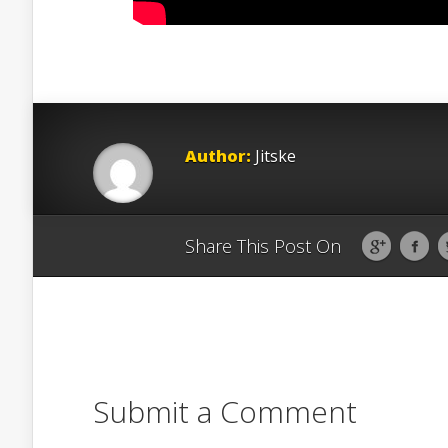
Author:
Jitske
Share This Post On
Submit a Comment