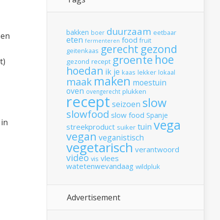
duurzaam
bakken
boer
eetbaar
 en
eten
food
fruit
fermenteren
gerecht
gezond
geitenkaas
hoe
groente
t)
gezond recept
hoedan
ik
je
kaas
lekker
lokaal
maken
maak
moestuin
oven
plukken
ovengerecht
recept
slow
seizoen
slowfood
slow food
Spanje
vega
 in
tuin
streekproduct
suiker
vegan
veganistisch
vegetarisch
verantwoord
video
vlees
vis
watetenwevandaag
wildpluk
Advertisement