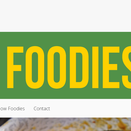
low Foodies
Contact