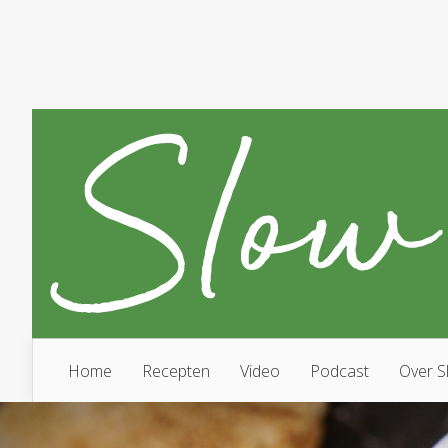
Home
Recepten
Video
Podcast
Over S