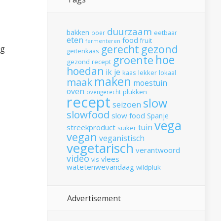
duurzaam
bakken
boer
eetbaar
eten
food
fruit
fermenteren
gerecht
gezond
ag
geitenkaas
hoe
groente
gezond recept
hoedan
ik
je
kaas
lekker
lokaal
maken
maak
moestuin
oven
plukken
ovengerecht
recept
slow
seizoen
slowfood
slow food
Spanje
vega
tuin
streekproduct
suiker
vegan
veganistisch
vegetarisch
verantwoord
video
vlees
vis
watetenwevandaag
wildpluk
Advertisement