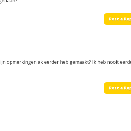
 gedaan?
Post a Re
k mijn opmerkingen ak eerder heb gemaakt? Ik heb nooit eerd
Post a Re