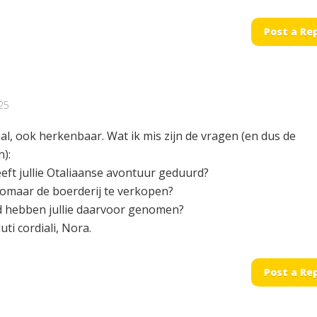
Post a Re
25
l, ook herkenbaar. Wat ik mis zijn de vragen (en dus de
):
eft jullie Otaliaanse avontuur geduurd?
zomaar de boerderij te verkopen?
jd hebben jullie daarvoor genomen?
uti cordiali, Nora.
Post a Re