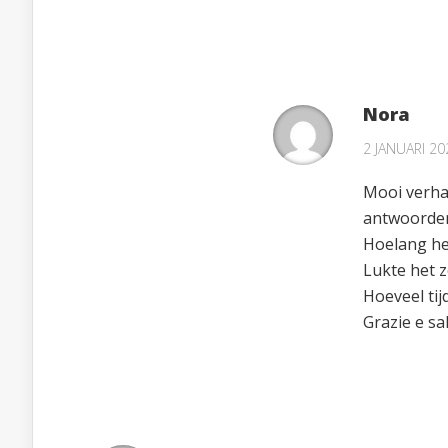
Nora
2 JANUARI 20
Mooi verhaa
antwoorden
Hoelang he
Lukte het 
Hoeveel ti
Grazie e sal