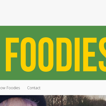
low Foodies
Contact