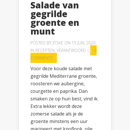
Salade van
gegrilde
groente en
munt
POSTED BY
JITSKE
ON 15 JUN, 2026
IN
RECEPTEN
,
VERANTWOORD
|
0
COMMENTS
Voor deze koude salade met
gegrilde Mediterrane groente,
roosteren we aubergine,
courgette en paprika. Dan
smaken ze op hun best, vind ik.
Extra lekker wordt deze
zomerse salade als je de
groente minstens een uur
marineert met knoflook, olie,