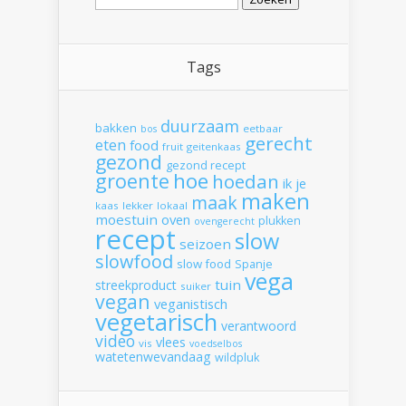
naar:
Tags
duurzaam
bakken
eetbaar
bos
gerecht
eten
food
fruit
geitenkaas
gezond
gezond recept
hoe
groente
hoedan
ik
je
maken
maak
kaas
lekker
lokaal
moestuin
oven
plukken
ovengerecht
recept
slow
seizoen
slowfood
slow food
Spanje
vega
tuin
streekproduct
suiker
vegan
veganistisch
vegetarisch
verantwoord
video
vlees
vis
voedselbos
watetenwevandaag
wildpluk