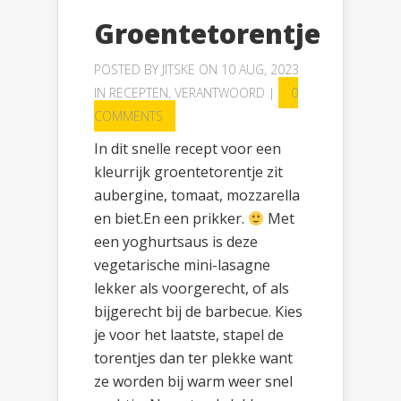
Groentetorentje
POSTED BY
JITSKE
ON 10 AUG, 2023
IN
RECEPTEN
,
VERANTWOORD
|
0
COMMENTS
In dit snelle recept voor een
kleurrijk groentetorentje zit
aubergine, tomaat, mozzarella
en biet.En een prikker.
Met
een yoghurtsaus is deze
vegetarische mini-lasagne
lekker als voorgerecht, of als
bijgerecht bij de barbecue. Kies
je voor het laatste, stapel de
torentjes dan ter plekke want
ze worden bij warm weer snel