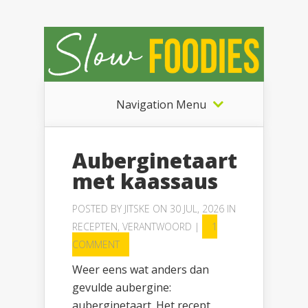
Navigation Menu
Auberginetaart
met kaassaus
POSTED BY
JITSKE
ON 30 JUL, 2026 IN
RECEPTEN
,
VERANTWOORD
|
1
COMMENT
Weer eens wat anders dan
gevulde aubergine:
auberginetaart. Het recept