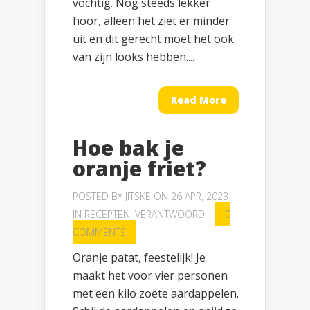
vochtig. Nog steeds lekker
hoor, alleen het ziet er minder
uit en dit gerecht moet het ook
van zijn looks hebben....
Read More
Hoe bak je
oranje friet?
POSTED BY
JITSKE
ON 26 APR, 2023
IN
RECEPTEN
,
VERANTWOORD
|
0
COMMENTS
Oranje patat, feestelijk! Je
maakt het voor vier personen
met een kilo zoete aardappelen.