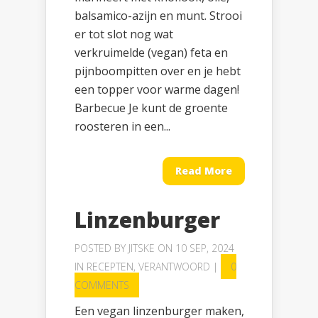
balsamico-azijn en munt. Strooi
er tot slot nog wat
verkruimelde (vegan) feta en
pijnboompitten over en je hebt
een topper voor warme dagen!
Barbecue Je kunt de groente
roosteren in een...
Read More
Linzenburger
POSTED BY
JITSKE
ON 10 SEP, 2024
IN
RECEPTEN
,
VERANTWOORD
|
0
COMMENTS
Een vegan linzenburger maken,