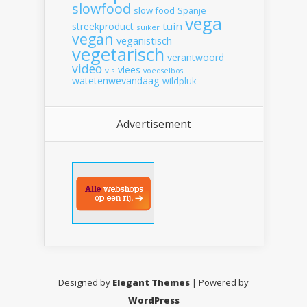
slowfood
slow food
Spanje
vega
tuin
streekproduct
suiker
vegan
veganistisch
vegetarisch
verantwoord
video
vlees
vis
voedselbos
watetenwevandaag
wildpluk
Advertisement
Designed by
Elegant Themes
| Powered by
WordPress