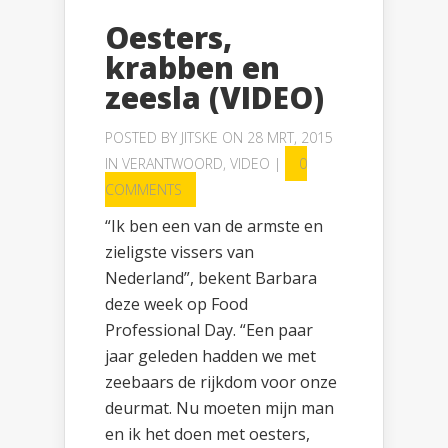
Oesters,
krabben en
zeesla (VIDEO)
POSTED BY
JITSKE
ON 28 MRT, 2015
IN
VERANTWOORD
,
VIDEO
|
0
COMMENTS
“Ik ben een van de armste en
zieligste vissers van
Nederland”, bekent Barbara
deze week op Food
Professional Day. “Een paar
jaar geleden hadden we met
zeebaars de rijkdom voor onze
deurmat. Nu moeten mijn man
en ik het doen met oesters,