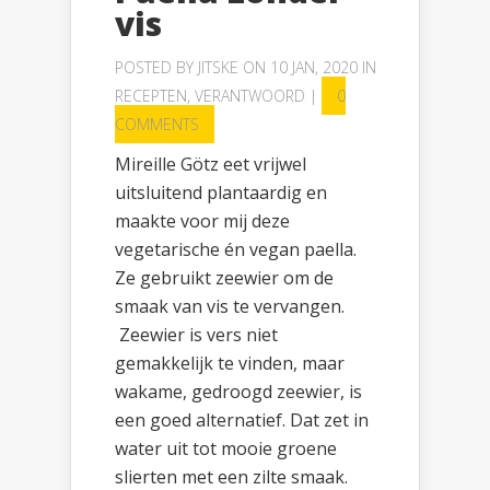
vis
POSTED BY
JITSKE
ON 10 JAN, 2020 IN
RECEPTEN
,
VERANTWOORD
|
0
COMMENTS
Mireille Götz eet vrijwel
uitsluitend plantaardig en
maakte voor mij deze
vegetarische én vegan paella.
Ze gebruikt zeewier om de
smaak van vis te vervangen.
Zeewier is vers niet
gemakkelijk te vinden, maar
wakame, gedroogd zeewier, is
een goed alternatief. Dat zet in
water uit tot mooie groene
slierten met een zilte smaak.