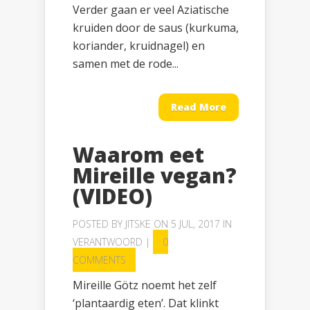
Verder gaan er veel Aziatische
kruiden door de saus (kurkuma,
koriander, kruidnagel) en
samen met de rode...
Read More
Waarom eet
Mireille vegan?
(VIDEO)
POSTED BY
JITSKE
ON 5 JUL, 2017 IN
VERANTWOORD
|
0
COMMENTS
Mireille Götz noemt het zelf
‘plantaardig eten’. Dat klinkt