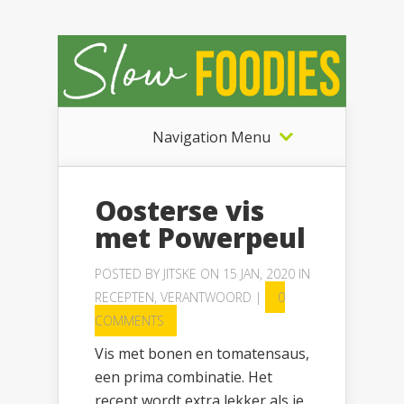
Navigation Menu
Oosterse vis
met Powerpeul
POSTED BY
JITSKE
ON 15 JAN, 2020 IN
RECEPTEN
,
VERANTWOORD
|
0
COMMENTS
Vis met bonen en tomatensaus,
een prima combinatie. Het
recept wordt extra lekker als je