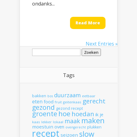
ondanks...
Read More
Next Entries »
Zoeken
naar:
Tags
duurzaam
bakken
eetbaar
bos
gerecht
eten
food
fruit
geitenkaas
gezond
gezond recept
hoe
groente
hoedan
ik
je
maken
maak
kaas
lekker
lokaal
moestuin
oven
plukken
ovengerecht
recept
slow
seizoen