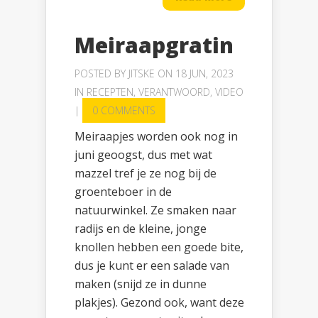
Meiraapgratin
POSTED BY
JITSKE
ON 18 JUN, 2023
IN
RECEPTEN
,
VERANTWOORD
,
VIDEO
|
0 COMMENTS
Meiraapjes worden ook nog in
juni geoogst, dus met wat
mazzel tref je ze nog bij de
groenteboer in de
natuurwinkel. Ze smaken naar
radijs en de kleine, jonge
knollen hebben een goede bite,
dus je kunt er een salade van
maken (snijd ze in dunne
plakjes). Gezond ook, want deze