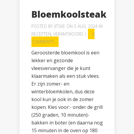
Bloemkoolsteak
POSTED BY
JITSKE
ON 5 AUG, 2024 IN
RECEPTEN
,
VERANTWOORD
|
0
COMMENTS
Geroosterde bloemkool is een
lekker en gezonde
vleesvervanger die je kunt
klaarmaken als een stuk vlees.
Er zijn zomer- en
winterbloemkolen, dus deze
kool kun je ook in de zomer
kopen. Kies voor:- onder de grill
(250 graden, 10 minuten)-
bakken in boter (en daarna nog
15 minuten in de oven op 180