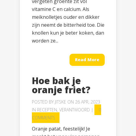
vergeten groente zit vol
vitamine C en calcium. Als
meiknolletjes ouder en dikker
zijn neemt de bitterheid toe. Die
knollen kun je beter koken, dan
worden ze...
Read More
Hoe bak je
oranje friet?
POSTED BY
JITSKE
ON 26 APR, 2023
IN
RECEPTEN
,
VERANTWOORD
|
0
COMMENTS
Oranje patat, feestelijk! Je