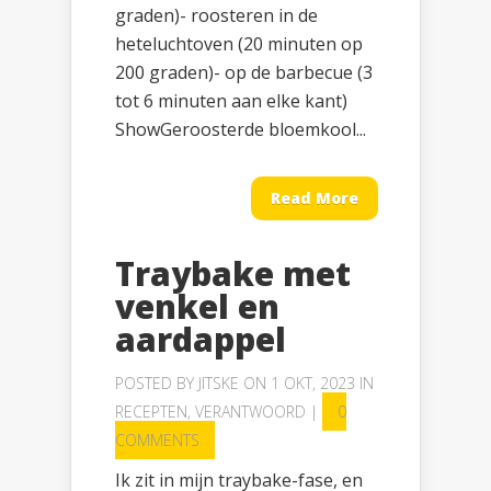
graden)- roosteren in de
heteluchtoven (20 minuten op
200 graden)- op de barbecue (3
tot 6 minuten aan elke kant)
ShowGeroosterde bloemkool...
Read More
Traybake met
venkel en
aardappel
POSTED BY
JITSKE
ON 1 OKT, 2023 IN
RECEPTEN
,
VERANTWOORD
|
0
COMMENTS
Ik zit in mijn traybake-fase, en