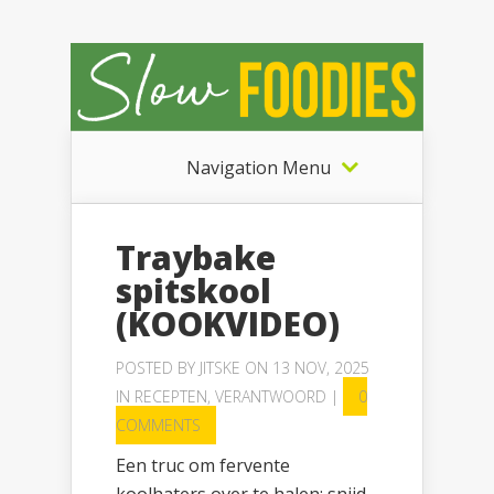
Navigation Menu
Traybake
spitskool
(KOOKVIDEO)
POSTED BY
JITSKE
ON 13 NOV, 2025
IN
RECEPTEN
,
VERANTWOORD
|
0
COMMENTS
Een truc om fervente