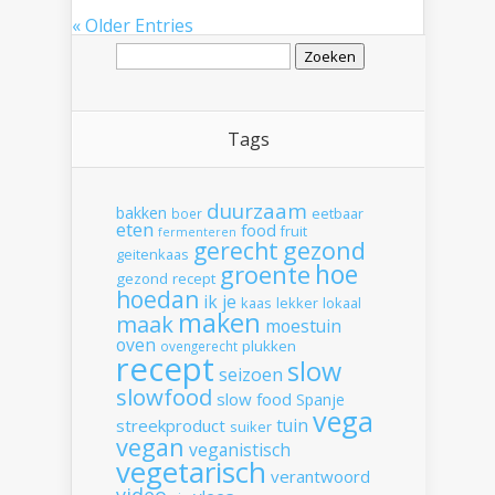
« Older Entries
Zoeken
naar:
Tags
duurzaam
bakken
boer
eetbaar
eten
food
fruit
fermenteren
gerecht
gezond
geitenkaas
hoe
groente
gezond recept
hoedan
ik
je
kaas
lekker
lokaal
maken
maak
moestuin
oven
plukken
ovengerecht
recept
slow
seizoen
slowfood
slow food
Spanje
vega
tuin
streekproduct
suiker
vegan
veganistisch
vegetarisch
verantwoord
video