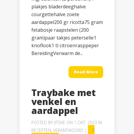
plakjes bladerdeeghalve
courgettehalve zoete
aardappel200 gr ricotta75 gram
fetabosje raapstelen (200
gram)paar takjes peterselie1
knoflook1 tl citroenrasppeper
BereidingVerwarm de...
Read More
Traybake met
venkel en
aardappel
POSTED BY
JITSKE
ON 1 OKT, 2023 IN
RECEPTEN
,
VERANTWOORD
|
0