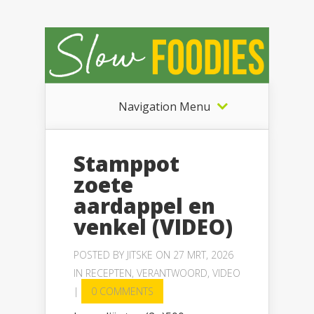
Navigation Menu
Stamppot
zoete
aardappel en
venkel (VIDEO)
POSTED BY
JITSKE
ON 27 MRT, 2026
IN
RECEPTEN
,
VERANTWOORD
,
VIDEO
|
0 COMMENTS