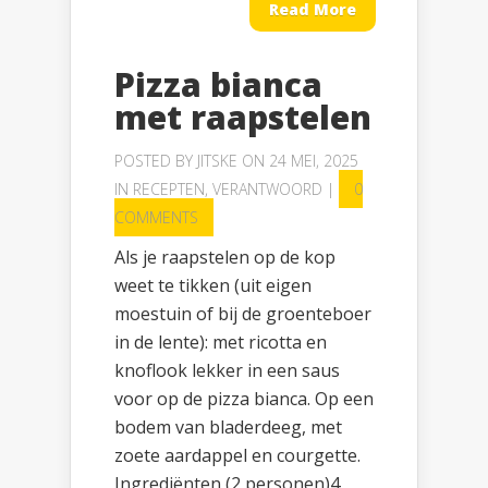
Read More
Pizza bianca
met raapstelen
POSTED BY
JITSKE
ON 24 MEI, 2025
IN
RECEPTEN
,
VERANTWOORD
|
0
COMMENTS
Als je raapstelen op de kop
weet te tikken (uit eigen
moestuin of bij de groenteboer
in de lente): met ricotta en
knoflook lekker in een saus
voor op de pizza bianca. Op een
bodem van bladerdeeg, met
zoete aardappel en courgette.
Ingrediënten (2 personen)4