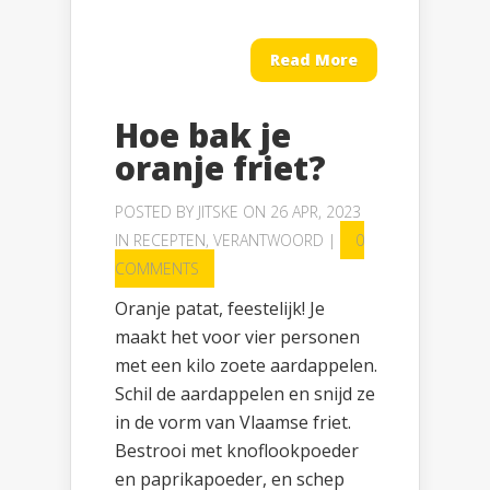
Read More
Hoe bak je
oranje friet?
POSTED BY
JITSKE
ON 26 APR, 2023
IN
RECEPTEN
,
VERANTWOORD
|
0
COMMENTS
Oranje patat, feestelijk! Je
maakt het voor vier personen
met een kilo zoete aardappelen.
Schil de aardappelen en snijd ze
in de vorm van Vlaamse friet.
Bestrooi met knoflookpoeder
en paprikapoeder, en schep