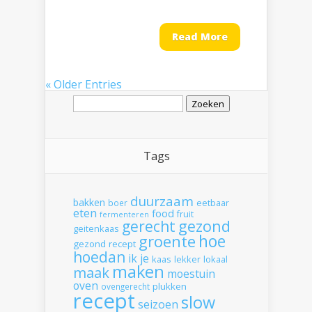
Read More
« Older Entries
Zoeken
naar:
Tags
duurzaam
bakken
boer
eetbaar
eten
food
fruit
fermenteren
gerecht
gezond
geitenkaas
hoe
groente
gezond recept
hoedan
ik
je
kaas
lekker
lokaal
maken
maak
moestuin
oven
plukken
ovengerecht
recept
slow
seizoen