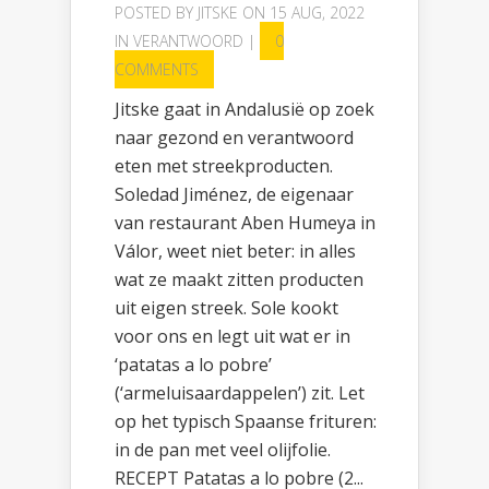
POSTED BY
JITSKE
ON 15 AUG, 2022
IN
VERANTWOORD
|
0
COMMENTS
Jitske gaat in Andalusië op zoek
naar gezond en verantwoord
eten met streekproducten.
Soledad Jiménez, de eigenaar
van restaurant Aben Humeya in
Válor, weet niet beter: in alles
wat ze maakt zitten producten
uit eigen streek. Sole kookt
voor ons en legt uit wat er in
‘patatas a lo pobre’
(‘armeluisaardappelen’) zit. Let
op het typisch Spaanse frituren:
in de pan met veel olijfolie.
RECEPT Patatas a lo pobre (2...