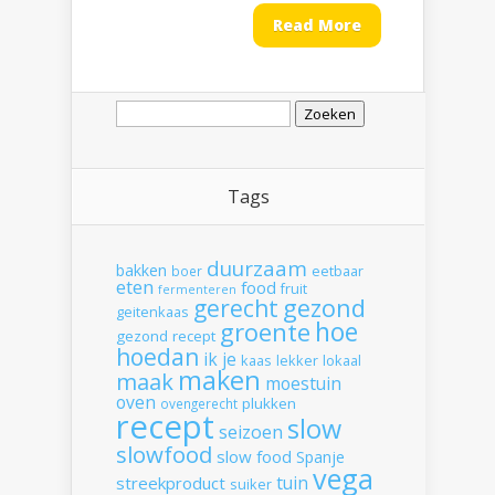
Read More
Zoeken
naar:
Tags
duurzaam
bakken
boer
eetbaar
eten
food
fruit
fermenteren
gerecht
gezond
geitenkaas
hoe
groente
gezond recept
hoedan
ik
je
kaas
lekker
lokaal
maken
maak
moestuin
oven
plukken
ovengerecht
recept
slow
seizoen
slowfood
slow food
Spanje
vega
tuin
streekproduct
suiker