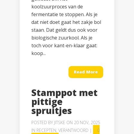
koolzuurproces van de
fermentatie te stoppen. Als je
dat niet doet gaat het zakje bol
staan. Dat geldt dus ook voor
biologische zuurkool. Als je
toch voor kant-en-klaar gaat:
koop...
Read More
Stamppot met
pittige
spruitjes
POSTED BY
JITSKE
ON 20 NOV, 2025
IN
RECEPTEN
,
VERANTWOORD
|
0