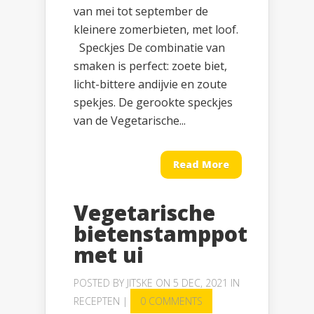
van mei tot september de
kleinere zomerbieten, met loof.
Speckjes De combinatie van
smaken is perfect: zoete biet,
licht-bittere andijvie en zoute
spekjes. De gerookte speckjes
van de Vegetarische...
Read More
Vegetarische
bietenstamppot
met ui
POSTED BY
JITSKE
ON 5 DEC, 2021 IN
RECEPTEN
|
0 COMMENTS