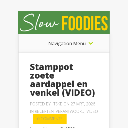
Navigation Menu
Stamppot
zoete
aardappel en
venkel (VIDEO)
POSTED BY
JITSKE
ON 27 MRT, 2026
IN
RECEPTEN
,
VERANTWOORD
,
VIDEO
|
0 COMMENTS