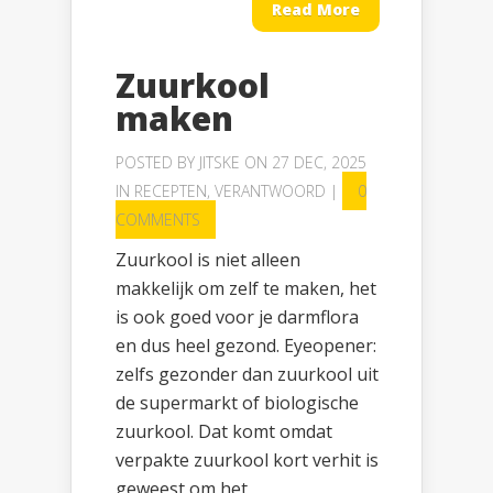
Read More
Zuurkool
maken
POSTED BY
JITSKE
ON 27 DEC, 2025
IN
RECEPTEN
,
VERANTWOORD
|
0
COMMENTS
Zuurkool is niet alleen
makkelijk om zelf te maken, het
is ook goed voor je darmflora
en dus heel gezond. Eyeopener:
zelfs gezonder dan zuurkool uit
de supermarkt of biologische
zuurkool. Dat komt omdat
verpakte zuurkool kort verhit is
geweest om het