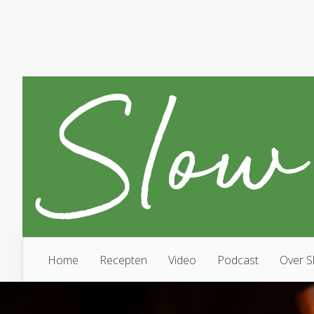
Home
Recepten
Video
Podcast
Over S