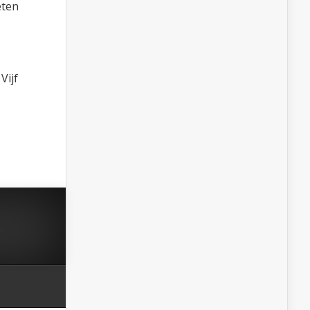
eten
Vijf