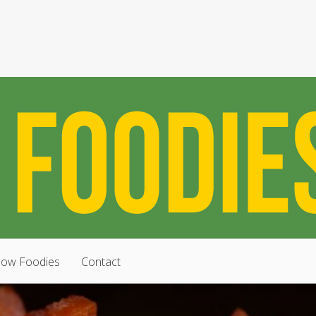
low Foodies
Contact