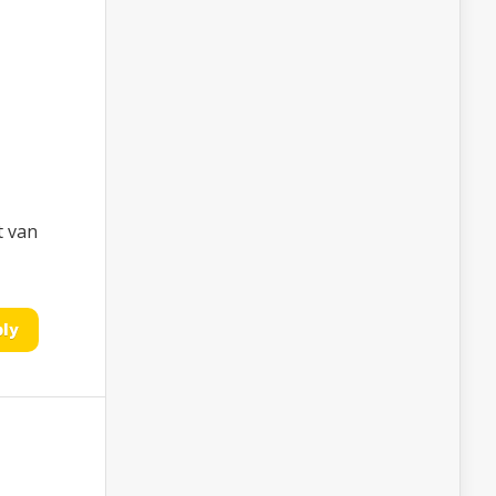
t van
ply