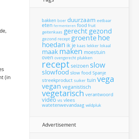
duurzaam
bakken
boer
eetbaar
eten
food
fruit
fermenteren
gerecht
gezond
de,
geitenkaas
hoe
groente
gezond recept
hoedan
ik
je
kaas
lekker
lokaal
maken
maak
moestuin
oven
plukken
ovengerecht
recept
slow
seizoen
es
slowfood
slow food
Spanje
vega
t (in
tuin
streekproduct
suiker
vegan
veganistisch
vegetarisch
verantwoord
video
vlees
vis
watetenwevandaag
wildpluk
Advertisement