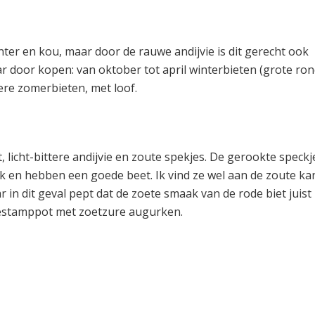
nter en kou, maar door de rauwe andijvie is dit gerecht ook
aar door kopen: van oktober tot april winterbieten (grote ron
ere zomerbieten, met loof.
, licht-bittere andijvie en zoute spekjes. De gerookte speckj
k en hebben een goede beet. Ik vind ze wel aan de zoute kan
r in dit geval pept dat de zoete smaak van de rode biet juist
viestamppot met zoetzure augurken.