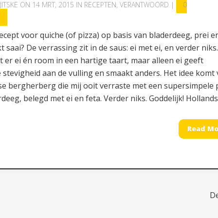
JITSKE
ON 14 MRT, 2015 IN
RECEPTEN
,
VERANTWOORD
|
0
S
ecept voor quiche (of pizza) op basis van bladerdeeg, prei e
kt saai? De verrassing zit in de saus: ei met ei, en verder niks.
t er ei én room in een hartige taart, maar alleen ei geeft
 stevigheid aan de vulling en smaakt anders. Het idee komt
se bergherberg die mij ooit verraste met een supersimpele 
deeg, belegd met ei en feta. Verder niks. Goddelijk! Hollandse
Read Mo
D