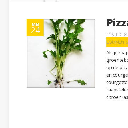
Piz
MEI
24
POSTED BY
COMMENT
Als je raa
groenteboe
op de piz
en courge
courgette
raapstelen
citroenra