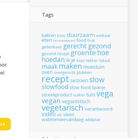
Tags
duurzaam
bakken
boer
eetbaar
eten
food
fruit
fermenteren
gerecht
gezond
geitenkaas
hoe
groente
gezond recept
e
hoedan
ik
je
kaas
lekker
lokaal
maken
oor
maak
moestuin
oven
el
plukken
ovengerecht
recept
slow
seizoen
slowfood
slow food
Spanje
vega
tuin
streekproduct
suiker
vegan
veganistisch
vegetarisch
verantwoord
video
vlees
vis
watetenwevandaag
wildpluk
re