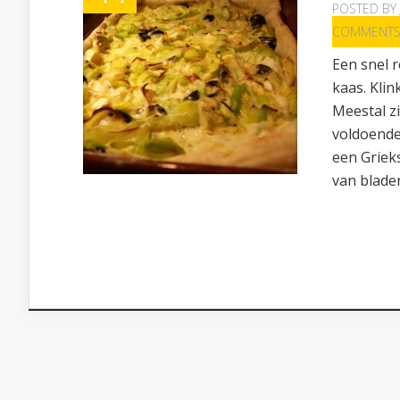
POSTED BY
COMMENT
Een snel r
kaas. Klin
Meestal zi
voldoende
een Griek
van blader