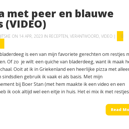
za met peer en blauwe
s (VIDEO)
JITSKE
ON 14 APR, 2023 IN
RECEPTEN
,
VERANTWOORD
,
VIDEO
|
0
S
 bladerdeeg is een van mijn favoriete gerechten om restjes 
n. Of zo je wilt: een quiche van bladerdeeg, want ik maak h
haal. Ooit at ik in Griekenland een heerlijke pizza met allee
n sindsdien gebruik ik vaak ei als basis. Met mijn
ement bij Boer Stan (met hem maakte ik een video en een
b ik ook altijd wel een eitje in huis. Het ei mix ik met restjes.
Read Mo