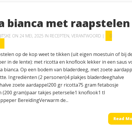
za bianca met raapstelen
JITSKE
ON 24 MEI, 2025 IN
RECEPTEN
,
VERANTWOORD
|
0
S
pstelen op de kop weet te tikken (uit eigen moestuin of bij d
r in de lente): met ricotta en knoflook lekker in een saus v
za bianca. Op een bodem van bladerdeeg, met zoete aardapp
tte. Ingrediënten (2 personen)4 plakjes bladerdeeghalve
halve zoete aardappel200 gr ricotta75 gram fetabosje
 (200 gram)paar takjes peterselie1 knoflook1 tl
sppeper BereidingVerwarm de...
Read Mo