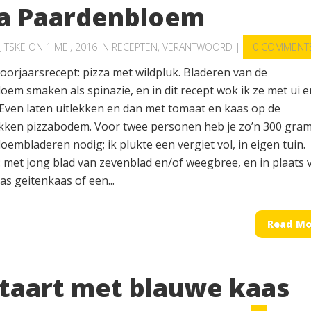
za Paardenbloem
JITSKE
ON 1 MEI, 2016 IN
RECEPTEN
,
VERANTWOORD
|
0 COMMENT
oorjaarsrecept: pizza met wildpluk. Bladeren van de
em smaken als spinazie, en in dit recept wok ik ze met ui e
 Even laten uitlekken en dan met tomaat en kaas op de
ken pizzabodem. Voor twee personen heb je zo’n 300 gra
embladeren nodig; ik plukte een vergiet vol, in eigen tuin.
: met jong blad van zevenblad en/of weegbree, en in plaats 
s geitenkaas of een...
Read Mo
itaart met blauwe kaas