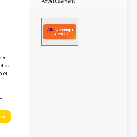
Advertisement
mee
et in
n ei
..
re