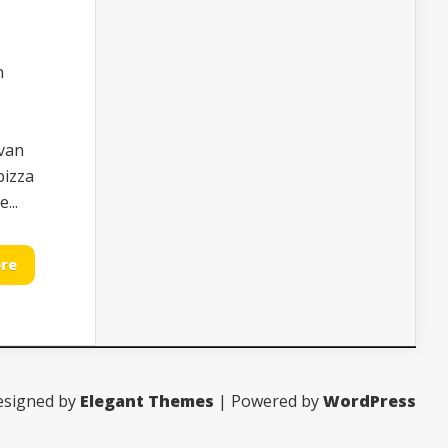
n
 van
pizza
...
re
esigned by
Elegant Themes
| Powered by
WordPress