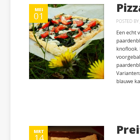
Piz
MEI
01
POSTED BY
Een echt v
paardenblo
knoflook.
voorgebak
paardenblo
Varianten
blauwe kaa
Pre
MRT
14