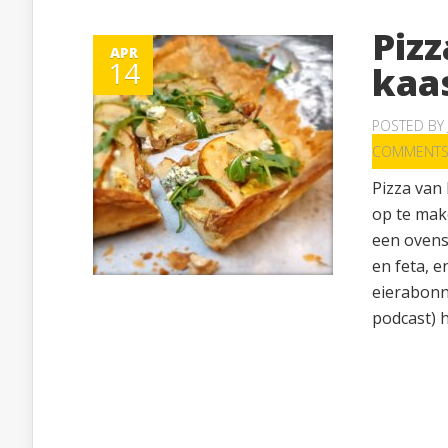
Piz
APR
14
kaa
POSTED BY
COMMENT
Pizza van
op te make
een ovensc
en feta, e
eierabonn
podcast) he