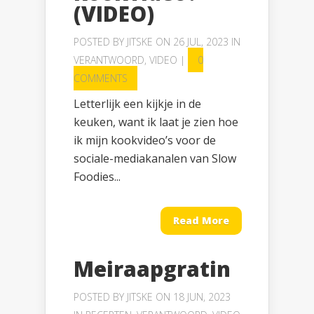
(VIDEO)
POSTED BY
JITSKE
ON 26 JUL, 2023 IN
VERANTWOORD
,
VIDEO
|
0
COMMENTS
Letterlijk een kijkje in de
keuken, want ik laat je zien hoe
ik mijn kookvideo’s voor de
sociale-mediakanalen van Slow
Foodies...
Read More
Meiraapgratin
POSTED BY
JITSKE
ON 18 JUN, 2023