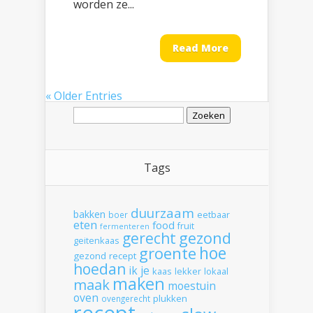
worden ze...
Read More
« Older Entries
Zoeken
naar:
Tags
duurzaam
bakken
boer
eetbaar
eten
food
fruit
fermenteren
gerecht
gezond
geitenkaas
hoe
groente
gezond recept
hoedan
ik
je
kaas
lekker
lokaal
maken
maak
moestuin
oven
plukken
ovengerecht
recept