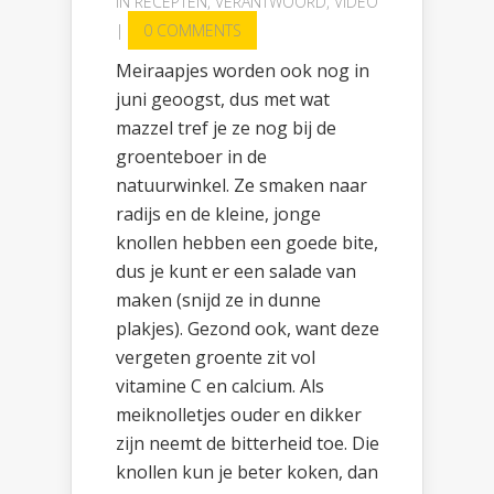
IN
RECEPTEN
,
VERANTWOORD
,
VIDEO
|
0 COMMENTS
Meiraapjes worden ook nog in
juni geoogst, dus met wat
mazzel tref je ze nog bij de
groenteboer in de
natuurwinkel. Ze smaken naar
radijs en de kleine, jonge
knollen hebben een goede bite,
dus je kunt er een salade van
maken (snijd ze in dunne
plakjes). Gezond ook, want deze
vergeten groente zit vol
vitamine C en calcium. Als
meiknolletjes ouder en dikker
zijn neemt de bitterheid toe. Die
knollen kun je beter koken, dan