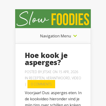
Navigation Menu
Hoe kook je
asperges?
POSTED BY
JITSKE
ON 15 APR, 2026
IN
RECEPTEN
,
VERANTWOORD
,
VIDEO
|
0 COMMENTS
Voorjaar! Dus: asperges eten. In
de kookvideo hieronder vind je
mijn tips over schillen en koken.