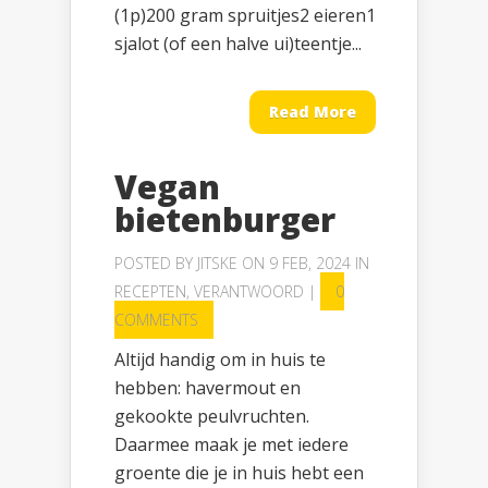
(1p)200 gram spruitjes2 eieren1
sjalot (of een halve ui)teentje...
Read More
Vegan
bietenburger
POSTED BY
JITSKE
ON 9 FEB, 2024 IN
RECEPTEN
,
VERANTWOORD
|
0
COMMENTS
Altijd handig om in huis te
hebben: havermout en
gekookte peulvruchten.
Daarmee maak je met iedere
groente die je in huis hebt een