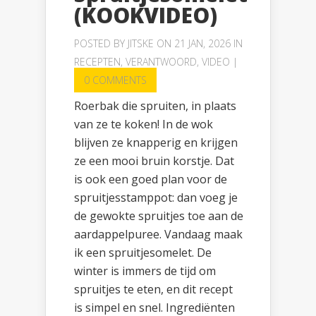
(KOOKVIDEO)
POSTED BY
JITSKE
ON 21 JAN, 2026 IN
RECEPTEN
,
VERANTWOORD
,
VIDEO
|
0 COMMENTS
Roerbak die spruiten, in plaats
van ze te koken! In de wok
blijven ze knapperig en krijgen
ze een mooi bruin korstje. Dat
is ook een goed plan voor de
spruitjesstamppot: dan voeg je
de gewokte spruitjes toe aan de
aardappelpuree. Vandaag maak
ik een spruitjesomelet. De
winter is immers de tijd om
spruitjes te eten, en dit recept
is simpel en snel. Ingrediënten