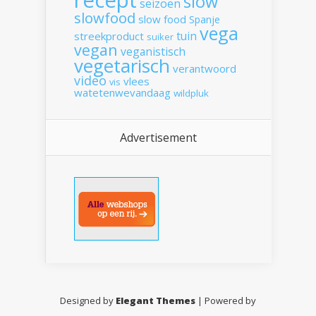
slow
seizoen
slowfood
slow food
Spanje
vega
tuin
streekproduct
suiker
vegan
veganistisch
vegetarisch
verantwoord
video
vlees
vis
watetenwevandaag
wildpluk
Advertisement
Designed by
Elegant Themes
| Powered by