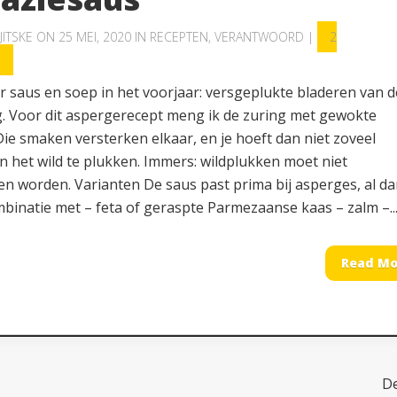
JITSKE
ON 25 MEI, 2020 IN
RECEPTEN
,
VERANTWOORD
|
2
S
r saus en soep in het voorjaar: versgeplukte bladeren van d
g. Voor dit aspergerecept meng ik de zuring met gewokte
Die smaken versterken elkaar, en je hoeft dan niet zoveel
n het wild te plukken. Immers: wildplukken moet niet
en worden. Varianten De saus past prima bij asperges, al d
mbinatie met – feta of geraspte Parmezaanse kaas – zalm –..
Read Mo
D