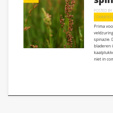
POSTED BY
COMMENT
Prima voo
veldzurin
spinazie. 
bladeren i
kaalplukk
niet in co