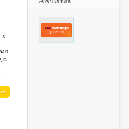
Advertisement
 is
aart
jes,
..
re