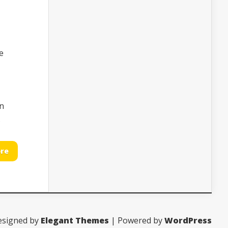
e
an
.
re
esigned by
Elegant Themes
| Powered by
WordPress