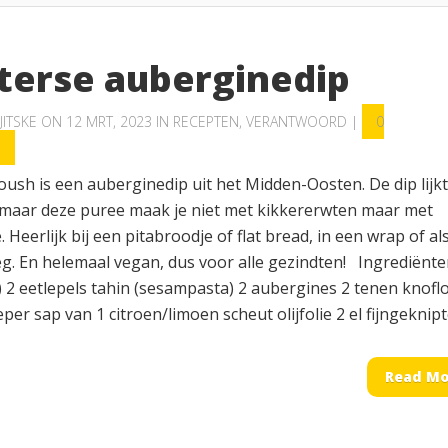
terse auberginedip
JITSKE
ON 12 MRT, 2023 IN
RECEPTEN
,
VERANTWOORD
|
0
S
ush is een auberginedip uit het Midden-Oosten. De dip lijk
aar deze puree maak je niet met kikkererwten maar met
 Heerlijk bij een pitabroodje of flat bread, in een wrap of al
g. En helemaal vegan, dus voor alle gezindten! Ingrediënte
 2 eetlepels tahin (sesampasta) 2 aubergines 2 tenen knofl
per sap van 1 citroen/limoen scheut olijfolie 2 el fijngeknipte
Read Mo