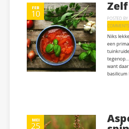
Zel
FEB
10
POSTED BY
COMMENT
Niks lekk
een prima 
tuinkruid
tegenop… 
want daar 
basilicum 
Asp
MEI
25
spi