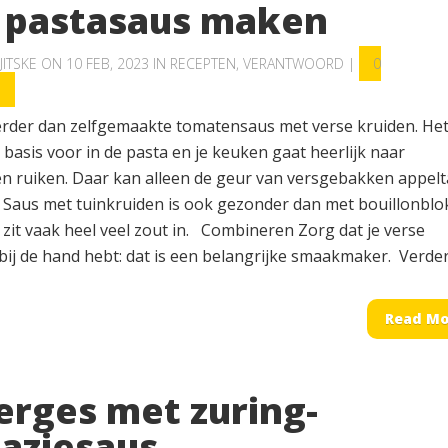
f pastasaus maken
JITSKE
ON 10 FEB, 2023 IN
RECEPTEN
,
VERANTWOORD
|
0
S
erder dan zelfgemaakte tomatensaus met verse kruiden. Het
basis voor in de pasta en je keuken gaat heerlijk naar
en ruiken. Daar kan alleen de geur van versgebakken appelt
Saus met tuinkruiden is ook gezonder dan met bouillonblok
zit vaak heel veel zout in. Combineren Zorg dat je verse
bij de hand hebt: dat is een belangrijke smaakmaker. Verder.
Read Mo
erges met zuring-
naziesaus