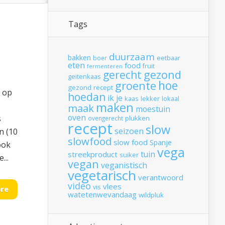
Tags
duurzaam
bakken
boer
eetbaar
eten
food
fruit
fermenteren
gerecht
gezond
geitenkaas
hoe
groente
gezond recept
t op
hoedan
ik
je
kaas
lekker
lokaal
maken
maak
moestuin
oven
s
plukken
ovengerecht
recept
slow
seizoen
n (10
slowfood
slow food
Spanje
ook
vega
tuin
streekproduct
suiker
...
vegan
veganistisch
vegetarisch
verantwoord
video
vlees
vis
re
watetenwevandaag
wildpluk