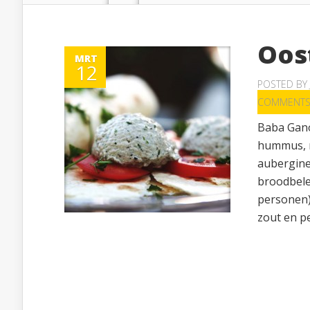
Oos
MRT
12
POSTED BY
COMMENT
Baba Gano
hummus, m
aubergine.
broodbele
personen)
zout en pe