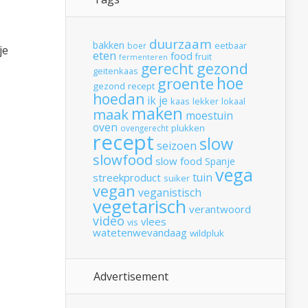
duurzaam
bakken
boer
eetbaar
je
eten
food
fruit
fermenteren
gerecht
gezond
geitenkaas
hoe
groente
gezond recept
hoedan
ik
je
kaas
lekker
lokaal
maken
maak
moestuin
oven
plukken
ovengerecht
recept
slow
seizoen
slowfood
slow food
Spanje
vega
tuin
streekproduct
suiker
vegan
veganistisch
vegetarisch
verantwoord
video
vlees
vis
watetenwevandaag
wildpluk
Advertisement