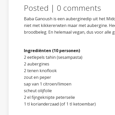
Posted |
0 comments
Baba Ganoush is een auberginedip uit het Mid
niet met kikkererwten maar met aubergine. Heer
broodbeleg. En helemaal vegan, dus voor alle g
Ingrediënten (10 personen)
2 eetlepels tahin (sesampasta)
2 aubergines
2 tenen knoflook
zout en peper
sap van 1 citroen/limoen
scheut olijfolie
2 el fijngeknipte peterselie
1 tl korianderzaad (of 1 tl ketoembar)