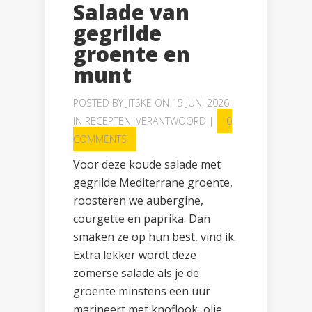
Salade van
gegrilde
groente en
munt
POSTED BY
JITSKE
ON 15 JUN, 2026
IN
RECEPTEN
,
VERANTWOORD
|
0
COMMENTS
Voor deze koude salade met
gegrilde Mediterrane groente,
roosteren we aubergine,
courgette en paprika. Dan
smaken ze op hun best, vind ik.
Extra lekker wordt deze
zomerse salade als je de
groente minstens een uur
marineert met knoflook, olie,