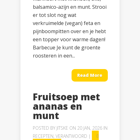
balsamico-azijn en munt. Strooi
er tot slot nog wat
verkruimelde (vegan) feta en
pijnboompitten over en je hebt
een topper voor warme dagen!
Barbecue Je kunt de groente
roosteren in een...
Read More
Fruitsoep met
ananas en
munt
POSTED BY
JITSKE
ON 20 JAN, 2026 IN
RECEPTEN
,
VERANTWOORD
|
0