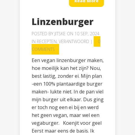
Read More
Linzenburger
POSTED BY
JITSKE
ON 10 SEP, 2024
IN
RECEPTEN
,
VERANTWOORD
|
0
COMMENTS
Een vegan linzenburger maken,
hoe moeilijk kan het zijn? Nou,
best lastig, zonder ei. Mijn plan
-een 100% plantaardige burger
maken- lukte niet. In de pan viel
mijn burger uit elkaar. Dus ging
er toch nog een ei bij en werd
het geen vegan, maar wel een
vegaburger. Koenjit voor geel
Eerst maar eens de basis. Ik