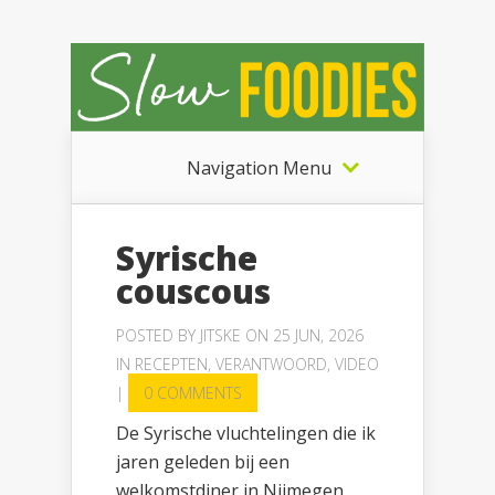
Navigation Menu
Syrische
couscous
POSTED BY
JITSKE
ON 25 JUN, 2026
IN
RECEPTEN
,
VERANTWOORD
,
VIDEO
|
0 COMMENTS
De Syrische vluchtelingen die ik
jaren geleden bij een
welkomstdiner in Nijmegen