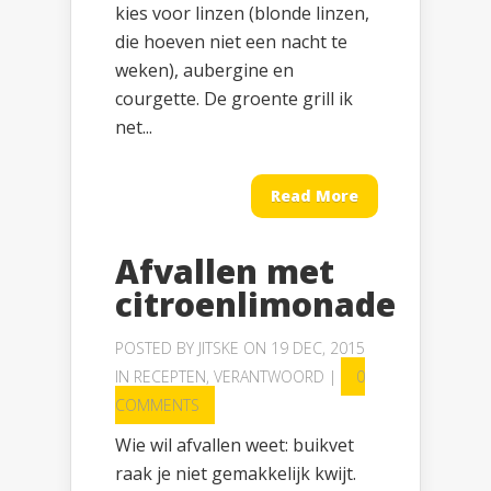
kies voor linzen (blonde linzen,
die hoeven niet een nacht te
weken), aubergine en
courgette. De groente grill ik
net...
Read More
Afvallen met
citroenlimonade
POSTED BY
JITSKE
ON 19 DEC, 2015
IN
RECEPTEN
,
VERANTWOORD
|
0
COMMENTS
Wie wil afvallen weet: buikvet
raak je niet gemakkelijk kwijt.