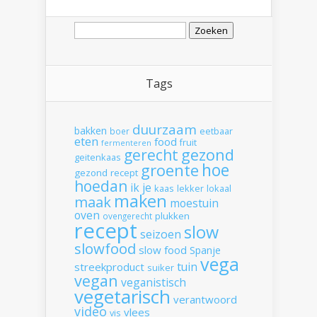
Zoeken
naar:
Tags
duurzaam
bakken
boer
eetbaar
eten
food
fruit
fermenteren
gerecht
gezond
geitenkaas
hoe
groente
gezond recept
hoedan
ik
je
kaas
lekker
lokaal
maken
maak
moestuin
oven
plukken
ovengerecht
recept
slow
seizoen
slowfood
slow food
Spanje
vega
tuin
streekproduct
suiker
vegan
veganistisch
vegetarisch
verantwoord
video
vlees
vis