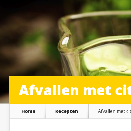
Afvallen met c
Home
Recepten
Afvallen met c