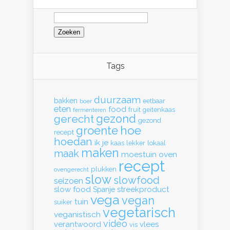
Zoeken
naar:
Tags
duurzaam
bakken
eetbaar
boer
eten
food
fruit
geitenkaas
fermenteren
gerecht
gezond
gezond
hoe
groente
recept
hoedan
ik
je
kaas
lekker
lokaal
maken
maak
moestuin
oven
recept
plukken
ovengerecht
slow
slowfood
seizoen
slow food
streekproduct
Spanje
vega
vegan
tuin
suiker
vegetarisch
veganistisch
video
verantwoord
vlees
vis