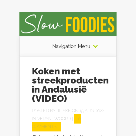
Navigation Menu
Koken met
streekproducten
in Andalusië
(VIDEO)
POSTED BY
JITSKE
ON 15 AUG, 2022
IN
VERANTWOORD
|
0
COMMENTS