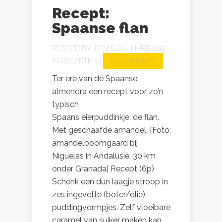
Recept:
Spaanse flan
POSTED BY
JITSKE
ON 1 MRT, 2022
IN
RECEPTEN
|
0 COMMENTS
Ter ere van de Spaanse
almendra een recept voor zo’n
typisch
Spaans eierpuddinkje, de flan.
Met geschaafde amandel. [Foto:
amandelboomgaard bij
Nigüelas in Andalusië, 30 km
onder Granada] Recept (6p)
Schenk een dun laagje stroop in
zes ingevette (boter/olie)
puddingvormpjes. Zelf vloeibare
caramel van suiker maken kan