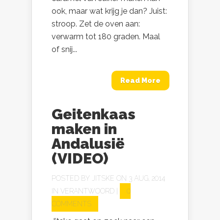
ook, maar wat krijg je dan? Juist:
stroop. Zet de oven aan:
verwarm tot 180 graden. Maal
of snij...
Read More
Geitenkaas
maken in
Andalusië
(VIDEO)
POSTED BY
JITSKE
ON 3 AUG, 2014
IN
VERANTWOORD
|
0
COMMENTS