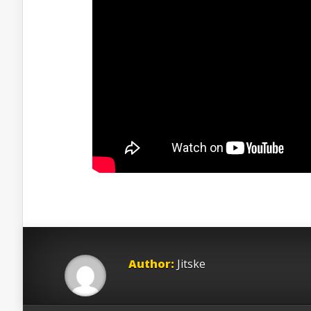
Author:
Jitske