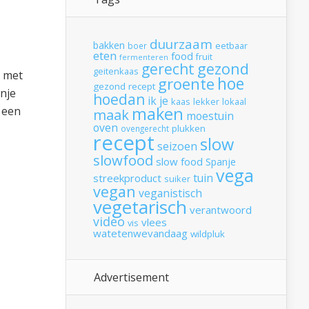
duurzaam
bakken
boer
eetbaar
eten
food
fruit
fermenteren
gerecht
gezond
geitenkaas
n met
hoe
groente
gezond recept
anje
hoedan
ik
je
kaas
lekker
lokaal
maken
, een
maak
moestuin
oven
plukken
ovengerecht
recept
slow
seizoen
slowfood
slow food
Spanje
vega
tuin
streekproduct
suiker
vegan
veganistisch
vegetarisch
verantwoord
video
vlees
vis
watetenwevandaag
wildpluk
Advertisement