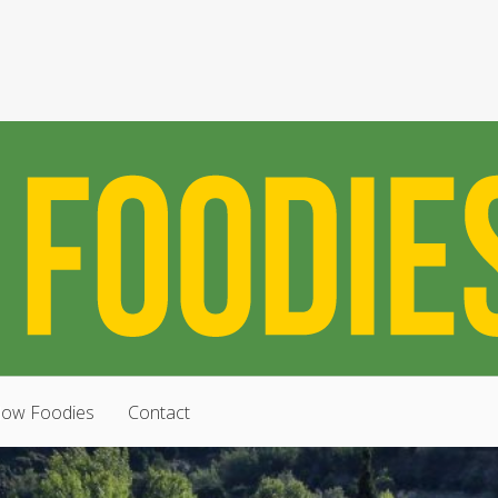
low Foodies
Contact