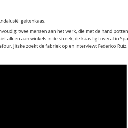
ndalusië: geitenkaas.
eenvoudig: twee mensen aan het werk, die met de hand potte
iet alleen aan winkels in de streek, de kaas ligt overal in Sp
four. Jitske zoekt de fabriek op en interviewt Federico Ruíz