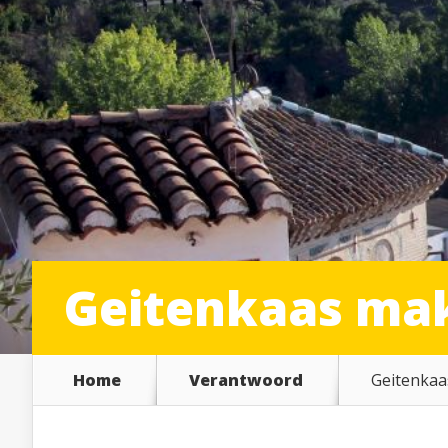
Geitenkaas mak
Home
Verantwoord
Geitenkaa