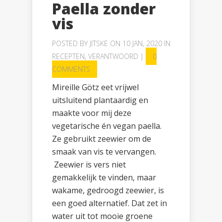
Paella zonder
vis
POSTED BY
JITSKE
ON 10 JAN, 2020 IN
RECEPTEN
,
VERANTWOORD
|
0
COMMENTS
Mireille Götz eet vrijwel
uitsluitend plantaardig en
maakte voor mij deze
vegetarische én vegan paella.
Ze gebruikt zeewier om de
smaak van vis te vervangen.
Zeewier is vers niet
gemakkelijk te vinden, maar
wakame, gedroogd zeewier, is
een goed alternatief. Dat zet in
water uit tot mooie groene