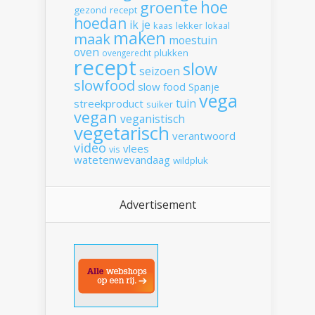
hoe
groente
gezond recept
hoedan
ik
je
kaas
lekker
lokaal
maken
maak
moestuin
oven
plukken
ovengerecht
recept
slow
seizoen
slowfood
slow food
Spanje
vega
tuin
streekproduct
suiker
vegan
veganistisch
vegetarisch
verantwoord
video
vlees
vis
watetenwevandaag
wildpluk
Advertisement