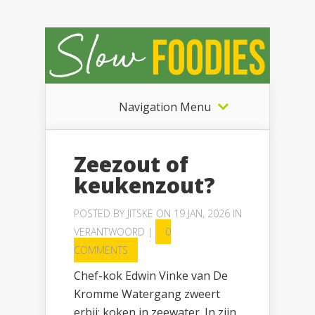
Navigation Menu
Zeezout of
keukenzout?
POSTED BY
JITSKE
ON 19 JAN, 2026 IN
VERANTWOORD
|
0
COMMENTS
Chef-kok Edwin Vinke van De
Kromme Watergang zweert
erbij: koken in zeewater. In zijn