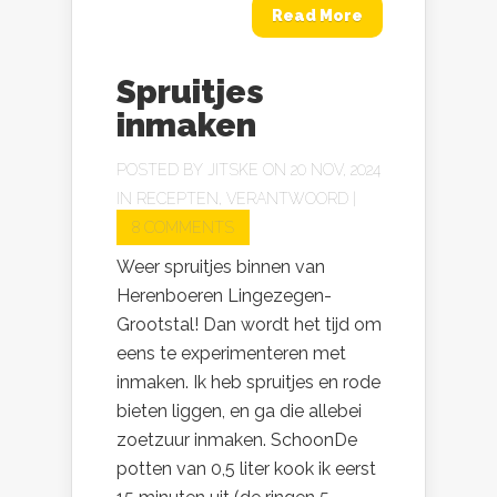
Read More
Spruitjes
inmaken
POSTED BY
JITSKE
ON 20 NOV, 2024
IN
RECEPTEN
,
VERANTWOORD
|
8 COMMENTS
Weer spruitjes binnen van
Herenboeren Lingezegen-
Grootstal! Dan wordt het tijd om
eens te experimenteren met
inmaken. Ik heb spruitjes en rode
bieten liggen, en ga die allebei
zoetzuur inmaken. SchoonDe
potten van 0,5 liter kook ik eerst