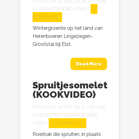
POSTED BY
JITSKE
ON 26 JAN, 2026
IN
VERANTWOORD
,
VIDEO
|
0
COMMENTS
Wintergroente op het land van
Herenboeren Lingezegen-
Grootstal bij Elst.
Read More
Spruitjesomelet
(KOOKVIDEO)
POSTED BY
JITSKE
ON 21 JAN, 2026
IN
RECEPTEN
,
VERANTWOORD
,
VIDEO
|
0 COMMENTS
Roerbak die spruiten, in plaats