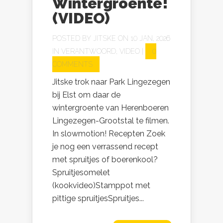
Wintergroente!
(VIDEO)
POSTED BY
JITSKE
ON 10 JAN, 2026
IN
VERANTWOORD
,
VIDEO
|
0
COMMENTS
Jitske trok naar Park Lingezegen
bij Elst om daar de
wintergroente van Herenboeren
Lingezegen-Grootstal te filmen.
In slowmotion! Recepten Zoek
je nog een verrassend recept
met spruitjes of boerenkool?
Spruitjesomelet
(kookvideo)Stamppot met
pittige spruitjesSpruitjes...