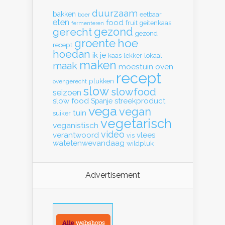
duurzaam
bakken
eetbaar
boer
eten
food
fruit
geitenkaas
fermenteren
gerecht
gezond
gezond
hoe
groente
recept
hoedan
ik
je
kaas
lekker
lokaal
maken
maak
moestuin
oven
recept
plukken
ovengerecht
slow
slowfood
seizoen
slow food
streekproduct
Spanje
vega
vegan
tuin
suiker
vegetarisch
veganistisch
video
verantwoord
vlees
vis
watetenwevandaag
wildpluk
Advertisement