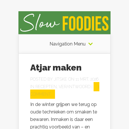
Navigation Menu
Atjar maken
POSTED BY
JITSKE
ON 11 MRT, 2026
IN
RECEPTEN
,
VERANTWOORD
|
1
COMMENT
In de winter grijpen we terug op
oude technieken om smaken te
bewaren. Inmaken is daar een
prachtig voorbeeld van – en