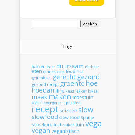
Zoeken
naar:
Tags
duurzaam
bakken
boer
eetbaar
eten
food
fruit
fermenteren
gerecht
gezond
geitenkaas
hoe
groente
gezond recept
hoedan
ik
je
kaas
lekker
lokaal
maken
maak
moestuin
oven
plukken
ovengerecht
recept
slow
seizoen
slowfood
slow food
Spanje
vega
tuin
streekproduct
suiker
vegan
veganistisch