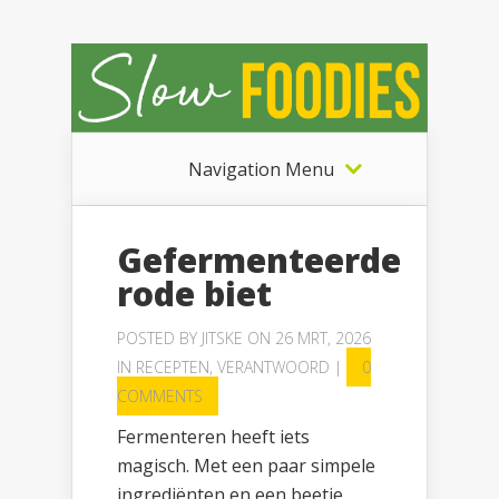
Navigation Menu
Gefermenteerde
rode biet
POSTED BY
JITSKE
ON 26 MRT, 2026
IN
RECEPTEN
,
VERANTWOORD
|
0
COMMENTS
Fermenteren heeft iets
magisch. Met een paar simpele
ingrediënten en een beetje