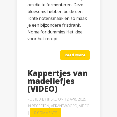
om die te fermenteren. Deze
bloesems hebben beide een
lichte notensmaak en zo maak
je een bijzondere frisdrank.
Noma for dummies Het idee
voor het recept...
Read More
Kappertjes van
madeliefjes
(VIDEO)
POSTED BY
JITSKE
ON 12 APR, 2025
IN
RECEPTEN
,
VERANTWOORD
,
VIDEO
|
0 COMMENTS