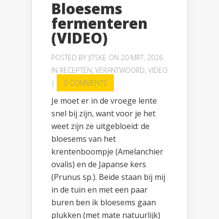
Bloesems
fermenteren
(VIDEO)
POSTED BY
JITSKE
ON 20 MRT, 2026
IN
RECEPTEN
,
VERANTWOORD
,
VIDEO
|
0 COMMENTS
Je moet er in de vroege lente
snel bij zijn, want voor je het
weet zijn ze uitgebloeid: de
bloesems van het
krentenboompje (Amelanchier
ovalis) en de Japanse kers
(Prunus sp.). Beide staan bij mij
in de tuin en met een paar
buren ben ik bloesems gaan
plukken (met mate natuurlijk)