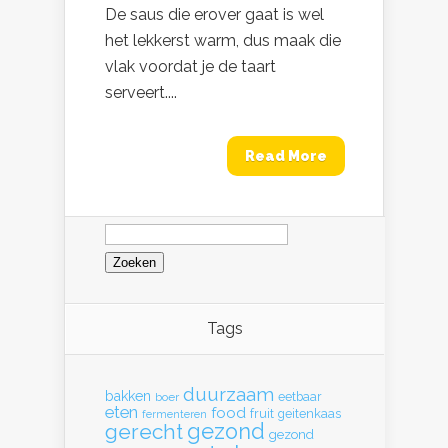
De saus die erover gaat is wel
het lekkerst warm, dus maak die
vlak voordat je de taart
serveert....
Read More
Zoeken
naar:
Tags
duurzaam
bakken
eetbaar
boer
eten
food
fruit
geitenkaas
fermenteren
gerecht
gezond
gezond