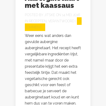
met kaassaus
POSTED BY
JITSKE
ON 14 MEI, 2016
IN
RECEPTEN
,
VERANTWOORD
|
1
COMMENT
Weer eens wat anders dan
gevulde aubergine:
auberginetaart. Het recept heeft
vergelijkbare ingrediënten (rijst,
met name) maar door de
presentatie krijgt het een extra
feestelijk tintje. Dat maakt het
vegetarische gerecht ook
geschikt voor een feest of
barbecue: je serveert de
auberginetaart koud en en kunt
hem dus van te voren maken.