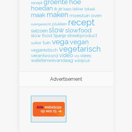
hoe
groente
recept
hoedan
ik
je
kaas
lekker
lokaal
maken
maak
moestuin
oven
recept
plukken
ovengerecht
slow
slowfood
seizoen
slow food
streekproduct
Spanje
vega
vegan
tuin
suiker
vegetarisch
veganistisch
video
verantwoord
vlees
vis
watetenwevandaag
wildpluk
Advertisement