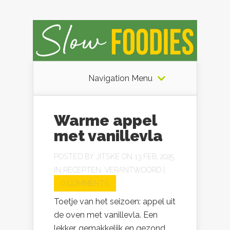
Navigation Menu
Warme appel
met vanillevla
POSTED BY
JITSKE
ON 13 FEB, 2025
IN
RECEPTEN
,
VERANTWOORD
|
0 COMMENTS
Toetje van het seizoen: appel uit
de oven met vanillevla. Een
lekker, gemakkelijk en gezond