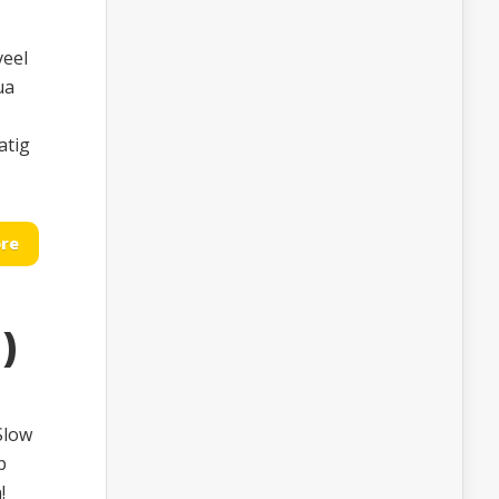
veel
ua
atig
re
)
 Slow
p
!