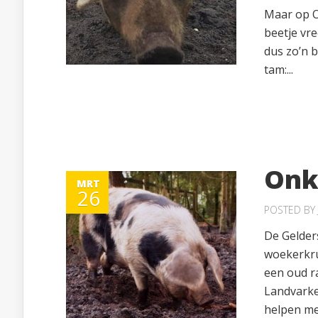
Maar op O
beetje vr
dus zo’n b
tam:...
Onkr
MRT
26
POSTED BY
De Gelder
woekerkru
een oud r
Landvarke
helpen me