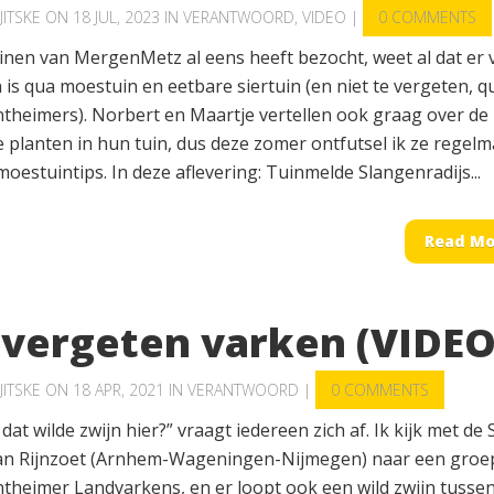
JITSKE
ON 18 JUL, 2023 IN
VERANTWOORD
,
VIDEO
|
0 COMMENTS
inen van MergenMetz al eens heeft bezocht, weet al dat er 
 is qua moestuin en eetbare siertuin (en niet te vergeten, q
theimers). Norbert en Maartje vertellen ook graag over de
 planten in hun tuin, dus deze zomer ontfutsel ik ze regelm
oestuintips. In deze aflevering: Tuinmelde Slangenradijs...
Read Mo
 vergeten varken (VIDEO
JITSKE
ON 18 APR, 2021 IN
VERANTWOORD
|
0 COMMENTS
dat wilde zwijn hier?” vraagt iedereen zich af. Ik kijk met de
an Rijnzoet (Arnhem-Wageningen-Nijmegen) naar een groe
theimer Landvarkens, en er loopt ook een wild zwijn tussen