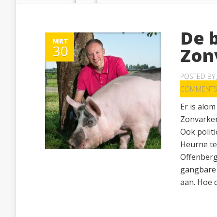
De b
MRT
30
Zon
POSTED BY
COMMENT
Er is alom
Zonvarken
Ook politi
Heurne te
Offenberg,
gangbare 
aan. Hoe d