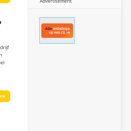
Advertisement
?
rijf
n
el
re