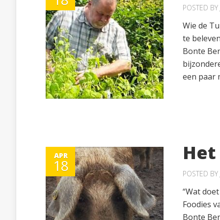
POSTED BY
Wie de Tu
te beleven
Bonte Ben
bijzondere
een paar m
Het
APR
18
POSTED BY
“Wat doet 
Foodies v
Bonte Ben