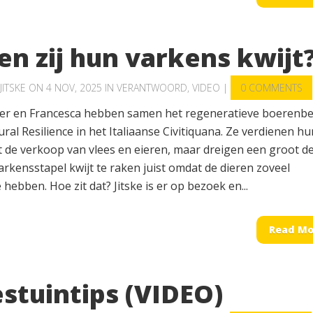
n zij hun varkens kwijt
JITSKE
ON 4 NOV, 2025 IN
VERANTWOORD
,
VIDEO
|
0 COMMENTS
er en Francesca hebben samen het regeneratieve boerenbed
ural Resilience in het Italiaanse Civitiquana. Ze verdienen hu
 de verkoop van vlees en eieren, maar dreigen een groot de
rkensstapel kwijt te raken juist omdat de dieren zoveel
 hebben. Hoe zit dat? Jitske is er op bezoek en...
Read Mo
stuintips (VIDEO)