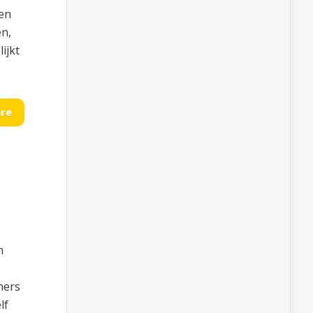
en
en,
ijkt
re
n
ners
lf