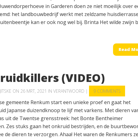
uwendorperhoeve in Garderen doen ze niet moeilijk over e
eemd: het landbouwbedrijf werkt met zeldzame huisdierrass
uitenbeentje kan er ook nog wel bij. Brinta Het wilde zwijn bl
Read Mo
uidkillers (VIDEO)
JITSKE
ON 26 MRT, 2021 IN
VERANTWOORD
|
9 COMMENTS
se gemeente Renkum start een unieke proef en gaat het
id Japanse duizendknoop te lijf met varkens. Met dieren va
as uit de Twentse grensstreek: het Bonte Bentheimer
n. Zes stuks gaan het onkruid bestrijden, en de buurtbewo
e de dieren te verzorgen. Ahaa! Het waren de Renkumers ze