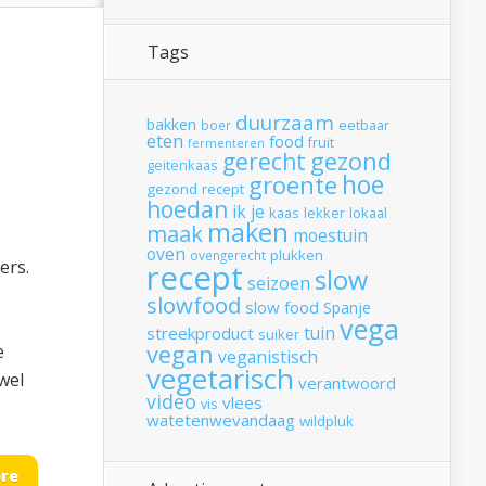
Tags
duurzaam
bakken
boer
eetbaar
eten
food
fruit
fermenteren
gerecht
gezond
geitenkaas
hoe
groente
gezond recept
hoedan
ik
je
kaas
lekker
lokaal
maken
maak
moestuin
oven
plukken
ovengerecht
ers.
recept
slow
seizoen
slowfood
slow food
Spanje
vega
tuin
streekproduct
suiker
vegan
e
veganistisch
vegetarisch
wel
verantwoord
video
vlees
vis
watetenwevandaag
wildpluk
re