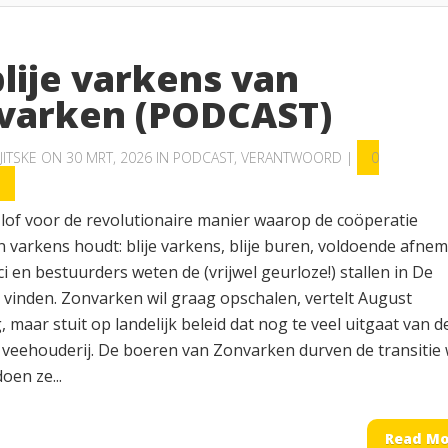
lije varkens van
varken (PODCAST)
JITSKE
ON 30 MRT, 2026 IN
PODCAST
,
VERANTWOORD
|
0
S
 lof voor de revolutionaire manier waarop de coöperatie
 varkens houdt: blije varkens, blije buren, voldoende afnem
ci en bestuurders weten de (vrijwel geurloze!) stallen in De
 vinden. Zonvarken wil graag opschalen, vertelt August
 maar stuit op landelijk beleid dat nog te veel uitgaat van d
veehouderij. De boeren van Zonvarken durven de transitie 
oen ze...
Read Mo