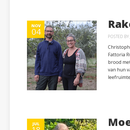
Rake
NOV
04
POSTED BY
Christoph
Fattoria R
brood met
van hun va
leefruimte
Moe
JUL
18