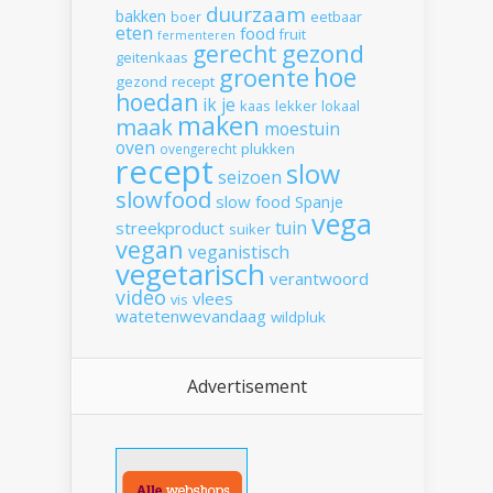
duurzaam
bakken
boer
eetbaar
eten
food
fruit
fermenteren
gerecht
gezond
geitenkaas
hoe
groente
gezond recept
hoedan
ik
je
kaas
lekker
lokaal
maken
maak
moestuin
oven
plukken
ovengerecht
recept
slow
seizoen
slowfood
slow food
Spanje
vega
tuin
streekproduct
suiker
vegan
veganistisch
vegetarisch
verantwoord
video
vlees
vis
watetenwevandaag
wildpluk
Advertisement