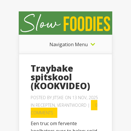
Navigation Menu
Traybake
spitskool
(KOOKVIDEO)
POSTED BY
JITSKE
ON 13 NOV, 2025
IN
RECEPTEN
,
VERANTWOORD
|
0
COMMENTS
Een truc om fervente