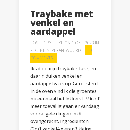
Traybake met
venkel en
aardappel
POSTED BY
JITSKE
ON 1 OKT, 2023 IN
RECEPTEN
,
VERANTWOORD
|
0
COMMENTS
Ik zit in mijn traybake-fase, en
daarin duiken venkel en
aardappel vaak op. Geroosterd
in de oven vind ik die groentes
nu eenmaal het lekkerst. Min of
meer toevallig gaan er vandaag
vooral gele dingen in dit
ovengerecht. Ingrediënten
(2p)1 venkel4 eieren3 kleine