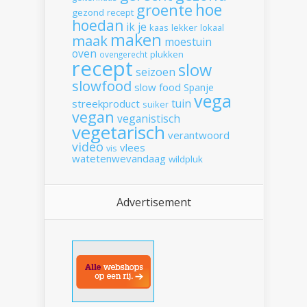
hoe
groente
gezond recept
hoedan
ik
je
kaas
lekker
lokaal
maken
maak
moestuin
oven
plukken
ovengerecht
recept
slow
seizoen
slowfood
slow food
Spanje
vega
tuin
streekproduct
suiker
vegan
veganistisch
vegetarisch
verantwoord
video
vlees
vis
watetenwevandaag
wildpluk
Advertisement