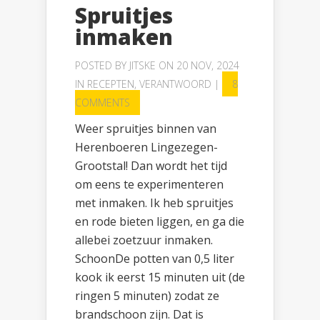
Spruitjes
inmaken
POSTED BY
JITSKE
ON 20 NOV, 2024
IN
RECEPTEN
,
VERANTWOORD
|
8
COMMENTS
Weer spruitjes binnen van
Herenboeren Lingezegen-
Grootstal! Dan wordt het tijd
om eens te experimenteren
met inmaken. Ik heb spruitjes
en rode bieten liggen, en ga die
allebei zoetzuur inmaken.
SchoonDe potten van 0,5 liter
kook ik eerst 15 minuten uit (de
ringen 5 minuten) zodat ze
brandschoon zijn. Dat is