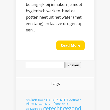
belangrijk bij inmaken: je moet
hygiënisch werken. Haal de
potten heet uit het water (met
een tang) en laat ze drogen op
een...
Read More
Zoeken
naar:
Tags
duurzaam
bakken
boer
eetbaar
eten
food
fruit
fermenteren
gerecht
gezond
geitenkaas