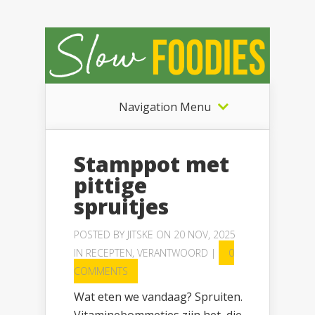
Navigation Menu
Stamppot met
pittige
spruitjes
POSTED BY
JITSKE
ON 20 NOV, 2025
IN
RECEPTEN
,
VERANTWOORD
|
0
COMMENTS
Wat eten we vandaag? Spruiten.