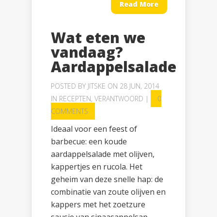
Read More
Wat eten we
vandaag?
Aardappelsalade
POSTED BY
JITSKE
ON 28 JUN, 2014
IN
RECEPTEN
,
VERANTWOORD
|
0
COMMENTS
Ideaal voor een feest of
barbecue: een koude
aardappelsalade met olijven,
kappertjes en rucola. Het
geheim van deze snelle hap: de
combinatie van zoute olijven en
kappers met het zoetzure