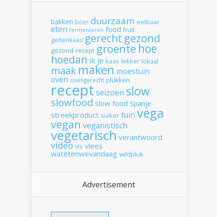
duurzaam
bakken
boer
eetbaar
eten
food
fruit
fermenteren
gerecht
gezond
geitenkaas
hoe
groente
gezond recept
hoedan
ik
je
kaas
lekker
lokaal
maken
maak
moestuin
oven
plukken
ovengerecht
recept
slow
seizoen
slowfood
slow food
Spanje
vega
tuin
streekproduct
suiker
vegan
veganistisch
vegetarisch
verantwoord
video
vlees
vis
watetenwevandaag
wildpluk
Advertisement