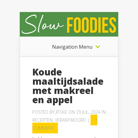
Navigation Menu
Koude
maaltijdsalade
met makreel
en appel
POSTED BY
JITSKE
ON 29 JUL, 2024 IN
RECEPTEN
,
VERANTWOORD
|
1
COMMENT