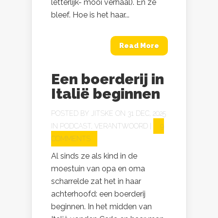
letterlijk- mooi verhaal). En ze
bleef. Hoe is het haar...
Read More
Een boerderij in
Italië beginnen
POSTED BY
JITSKE
ON 31 DEC, 2025
IN
PODCAST
,
VERANTWOORD
|
9
COMMENTS
Al sinds ze als kind in de
moestuin van opa en oma
scharrelde zat het in haar
achterhoofd: een boerderij
beginnen. In het midden van