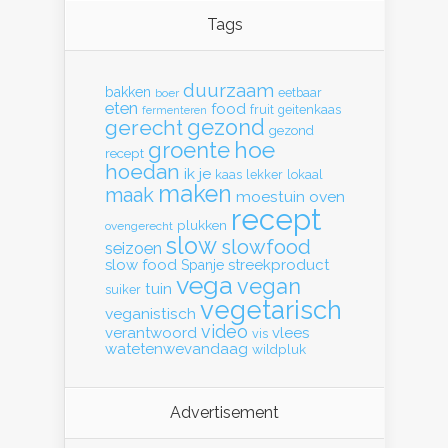
Tags
duurzaam
bakken
eetbaar
boer
eten
food
fruit
geitenkaas
fermenteren
gerecht
gezond
gezond
hoe
groente
recept
hoedan
ik
je
kaas
lekker
lokaal
maken
maak
moestuin
oven
recept
plukken
ovengerecht
slow
slowfood
seizoen
slow food
streekproduct
Spanje
vega
vegan
tuin
suiker
vegetarisch
veganistisch
video
verantwoord
vlees
vis
watetenwevandaag
wildpluk
Advertisement