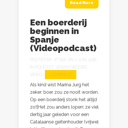
Read More
Een boerderij
beginnen in
Spanje
(Videopodcast)
POSTED BY
JITSKE
ON 7 JUN, 2026
IN
PODCAST
,
VERANTWOORD
,
VIDEO
|
1 COMMENT
Als kind wist Marina Jurg het
zeker: boer zou ze nooit worden.
Op een boerderij stonk het altijd
zo!|Het zou anders lopen: ze viel
dertig jaar geleden voor een
Catalaanse geitenhouder (vrijwel