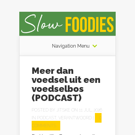
Navigation Menu
Meer dan
voedsel uit een
voedselbos
(PODCAST)
POSTED BY
JITSKE
ON 11 JUL, 2026
IN
PODCAST
,
VERANTWOORD
|
0
COMMENTS