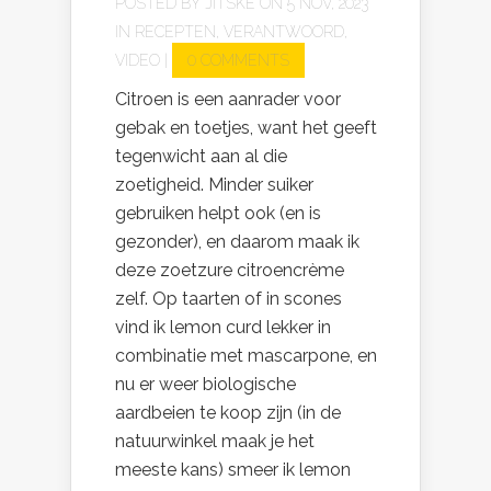
POSTED BY
JITSKE
ON 5 NOV, 2023
IN
RECEPTEN
,
VERANTWOORD
,
VIDEO
|
0 COMMENTS
Citroen is een aanrader voor
gebak en toetjes, want het geeft
tegenwicht aan al die
zoetigheid. Minder suiker
gebruiken helpt ook (en is
gezonder), en daarom maak ik
deze zoetzure citroencrème
zelf. Op taarten of in scones
vind ik lemon curd lekker in
combinatie met mascarpone, en
nu er weer biologische
aardbeien te koop zijn (in de
natuurwinkel maak je het
meeste kans) smeer ik lemon