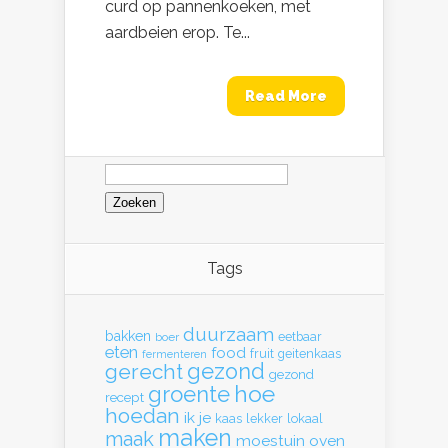
curd op pannenkoeken, met
aardbeien erop. Te...
Read More
Zoeken
naar:
Tags
duurzaam
bakken
eetbaar
boer
eten
food
fruit
geitenkaas
fermenteren
gerecht
gezond
gezond
hoe
groente
recept
hoedan
ik
je
kaas
lekker
lokaal
maken
maak
moestuin
oven