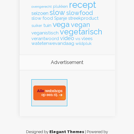
recept
plukken
ovengerecht
slow
slowfood
seizoen
slow food
streekproduct
Spanje
vega
vegan
tuin
suiker
vegetarisch
veganistisch
video
verantwoord
vlees
vis
watetenwevandaag
wildpluk
Advertisement
Designed by
Elegant Themes
| Powered by