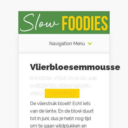
Navigation Menu
Vlierbloesemmousse
POSTED BY
JITSKE
ON 18 MEI, 2026
IN
RECEPTEN
,
VERANTWOORD
,
VIDEO
|
0 COMMENTS
De vlierstruik bloeit! Echt iets
van de lente. En de bloei duurt
tot in juni, dus je hebt nog tijd
om te gaan wildplukken en