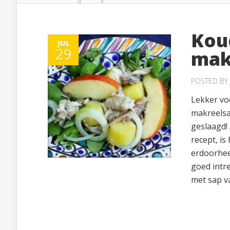
Kou
JUL
29
mak
POSTED BY
Lekker vo
makreelsa
geslaagd! 
recept, is
erdoorhee
goed intre
met sap va