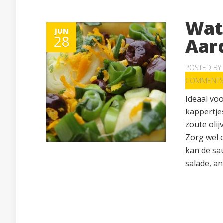
Wat
JUN
28
Aar
POSTED BY
COMMENT
Ideaal vo
kappertje
zoute oli
Zorg wel d
kan de sa
salade, an