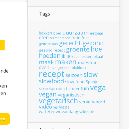
Tags
duurzaam
bakken
boer
eetbaar
eten
food
fruit
fermenteren
gerecht
gezond
geitenkaas
T
hoe
groente
gezond recept
hoedan
ik
je
kaas
lekker
lokaal
maken
maak
moestuin
oven
plukken
ovengerecht
ande
recept
slow
seizoen
slowfood
slow food
Spanje
vega
aken
tuin
streekproduct
suiker
vegan
een
veganistisch
vegetarisch
verantwoord
video
vlees
vis
watetenwevandaag
wildpluk
re