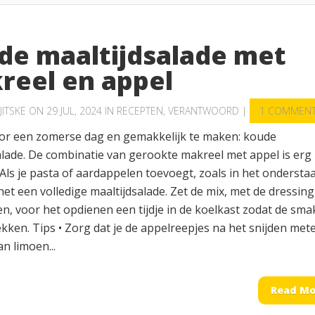
de maaltijdsalade met
reel en appel
JITSKE
ON 29 JUL, 2024 IN
RECEPTEN
,
VERANTWOORD
|
1 COMMEN
or een zomerse dag en gemakkelijk te maken: koude
lade. De combinatie van gerookte makreel met appel is erg
Als je pasta of aardappelen toevoegt, zoals in het ondersta
 het een volledige maaltijdsalade. Zet de mix, met de dressing
n, voor het opdienen een tijdje in de koelkast zodat de sm
kken. Tips • Zorg dat je de appelreepjes na het snijden met
n limoen...
Read Mo