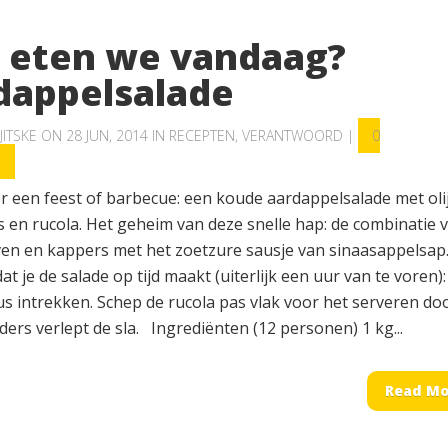
 eten we vandaag?
dappelsalade
JITSKE
ON 28 JUN, 2014 IN
RECEPTEN
,
VERANTWOORD
|
0
S
or een feest of barbecue: een koude aardappelsalade met oli
s en rucola. Het geheim van deze snelle hap: de combinatie 
jven en kappers met het zoetzure sausje van sinaasappelsap
at je de salade op tijd maakt (uiterlijk een uur van te voren)
us intrekken. Schep de rucola pas vlak voor het serveren do
ders verlept de sla. Ingrediënten (12 personen) 1 kg...
Read Mo