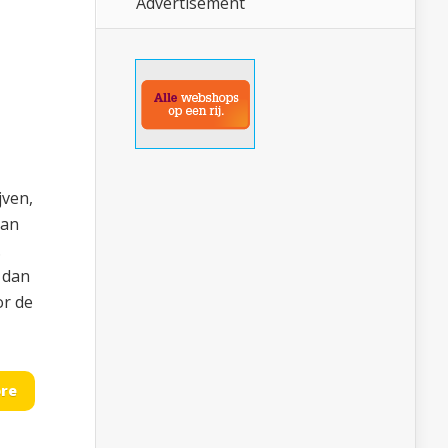
Advertisement
jven,
van
.
: dan
or de
re