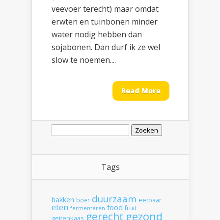
veevoer terecht) maar omdat
erwten en tuinbonen minder
water nodig hebben dan
sojabonen. Dan durf ik ze wel
slow te noemen....
Read More
Zoeken
naar:
Tags
duurzaam
bakken
boer
eetbaar
eten
food
fruit
fermenteren
gerecht
gezond
geitenkaas