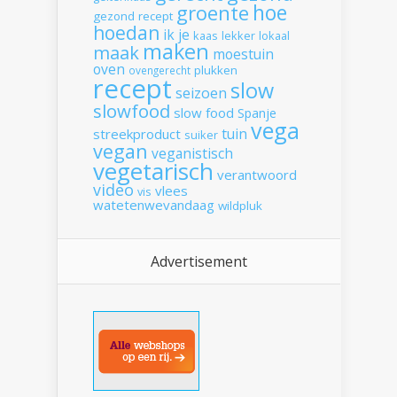
hoe
groente
gezond recept
hoedan
ik
je
kaas
lekker
lokaal
maken
maak
moestuin
oven
plukken
ovengerecht
recept
slow
seizoen
slowfood
slow food
Spanje
vega
tuin
streekproduct
suiker
vegan
veganistisch
vegetarisch
verantwoord
video
vlees
vis
watetenwevandaag
wildpluk
Advertisement