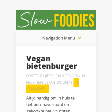
Navigation Menu
Vegan
bietenburger
POSTED BY
JITSKE
ON 9 FEB, 2024 IN
RECEPTEN
,
VERANTWOORD
|
0
COMMENTS
Altijd handig om in huis te
hebben: havermout en
gekookte peulvruchten.