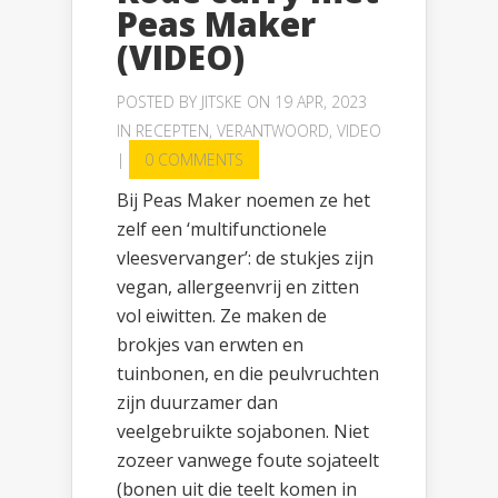
Peas Maker
(VIDEO)
POSTED BY
JITSKE
ON 19 APR, 2023
IN
RECEPTEN
,
VERANTWOORD
,
VIDEO
|
0 COMMENTS
Bij Peas Maker noemen ze het
zelf een ‘multifunctionele
vleesvervanger’: de stukjes zijn
vegan, allergeenvrij en zitten
vol eiwitten. Ze maken de
brokjes van erwten en
tuinbonen, en die peulvruchten
zijn duurzamer dan
veelgebruikte sojabonen. Niet
zozeer vanwege foute sojateelt
(bonen uit die teelt komen in