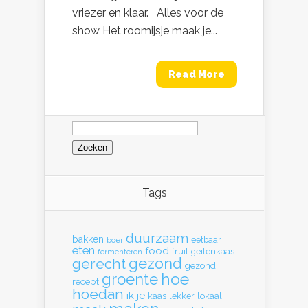
vriezer en klaar. Alles voor de
show Het roomijsje maak je...
Read More
Zoeken
naar:
Tags
duurzaam
bakken
eetbaar
boer
eten
food
fruit
geitenkaas
fermenteren
gerecht
gezond
gezond
hoe
groente
recept
hoedan
ik
je
kaas
lekker
lokaal