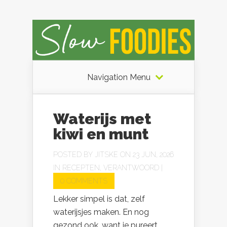
Navigation Menu
Waterijs met
kiwi en munt
POSTED BY
JITSKE
ON 23 JUN, 2026
IN
RECEPTEN
,
VERANTWOORD
|
0 COMMENTS
Lekker simpel is dat, zelf
waterijsjes maken. En nog
gezond ook, want je pureert