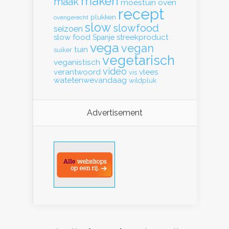
maken
maak
moestuin
oven
recept
plukken
ovengerecht
slow
slowfood
seizoen
slow food
streekproduct
Spanje
vega
vegan
tuin
suiker
vegetarisch
veganistisch
video
verantwoord
vlees
vis
watetenwevandaag
wildpluk
Advertisement