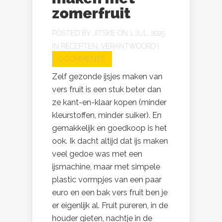
zomerfruit
POSTED BY
JITSKE
ON 1 JUL, 2025
IN
RECEPTEN
,
VERANTWOORD
|
0 COMMENTS
Zelf gezonde ijsjes maken van
vers fruit is een stuk beter dan
ze kant-en-klaar kopen (minder
kleurstoffen, minder suiker). En
gemakkelijk en goedkoop is het
ook. Ik dacht altijd dat ijs maken
veel gedoe was met een
ijsmachine, maar met simpele
plastic vormpjes van een paar
euro en een bak vers fruit ben je
er eigenlijk al. Fruit pureren, in de
houder gieten, nachtje in de