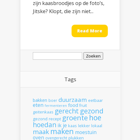
zijn kaasbroodjes op de foto’s,
Jitske? Klopt, die zijn niet...
Read More
Zoeken
naar:
Tags
duurzaam
bakken
boer
eetbaar
eten
food
fruit
fermenteren
gerecht
gezond
geitenkaas
hoe
groente
gezond recept
hoedan
ik
je
kaas
lekker
lokaal
maken
maak
moestuin
oven
plukken
ovengerecht