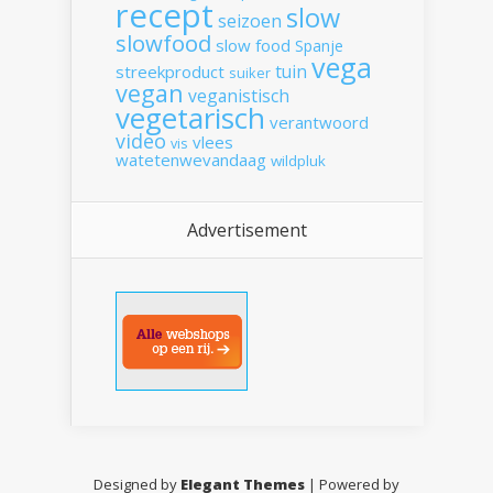
recept
slow
seizoen
slowfood
slow food
Spanje
vega
tuin
streekproduct
suiker
vegan
veganistisch
vegetarisch
verantwoord
video
vlees
vis
watetenwevandaag
wildpluk
Advertisement
Designed by
Elegant Themes
| Powered by