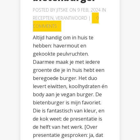
POSTED BY
JITSKE
ON 9 FEB, 2024 IN
RECEPTEN
,
VERANTWOORD
|
0
COMMENTS
Altijd handig om in huis te
hebben: havermout en
gekookte peulvruchten.
Daarmee maak je met iedere
groente die je in huis hebt een
beregoede burger. Het duo
levert eiwitten, koolhydraten én
body aan je vegan burger. De
bietenburger is mijn favoriet.
Die is fantastisch van kleur, en
de kok weet: de presentatie is
de helft van het werk. [Over
presentatie gesproken: ja, dat