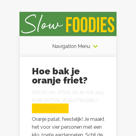
Navigation Menu
Hoe bak je
oranje friet?
POSTED BY
JITSKE
ON 26 APR, 2023
IN
RECEPTEN
,
VERANTWOORD
|
0 COMMENTS
Oranje patat, feestelijk! Je maakt
het voor vier personen met een
kilo zoete aardappelen. Schil de