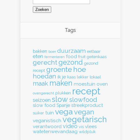
naar:
Tags
duurzaam
bakken
eetbaar
boer
eten
food
fruit
geitenkaas
fermenteren
gerecht
gezond
gezond
hoe
groente
recept
hoedan
ik
je
kaas
lekker
lokaal
maken
maak
moestuin
oven
recept
plukken
ovengerecht
slow
slowfood
seizoen
slow food
streekproduct
Spanje
vega
vegan
tuin
suiker
vegetarisch
veganistisch
video
verantwoord
vlees
vis
watetenwevandaag
wildpluk