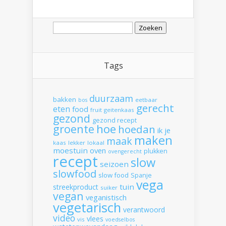
Zoeken
naar:
Tags
duurzaam
bakken
eetbaar
bos
gerecht
eten
food
fruit
geitenkaas
gezond
gezond recept
hoe
groente
hoedan
ik
je
maken
maak
kaas
lekker
lokaal
moestuin
oven
plukken
ovengerecht
recept
slow
seizoen
slowfood
slow food
Spanje
vega
tuin
streekproduct
suiker
vegan
veganistisch
vegetarisch
verantwoord
video
vlees
vis
voedselbos