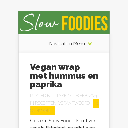
Navigation Menu
Vegan wrap
met hummus en
paprika
POSTED BY
JITSKE
ON 28 FEB, 2024
IN
RECEPTEN
,
VERANTWOORD
|
1
COMMENT
Ook een Slow Foodie komt wel