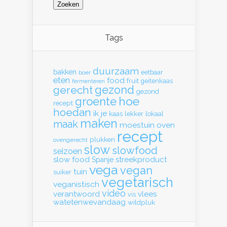
Tags
duurzaam
bakken
eetbaar
boer
eten
food
fruit
geitenkaas
fermenteren
gerecht
gezond
gezond
hoe
groente
recept
hoedan
ik
je
kaas
lekker
lokaal
maken
maak
moestuin
oven
recept
plukken
ovengerecht
slow
slowfood
seizoen
slow food
streekproduct
Spanje
vega
vegan
tuin
suiker
vegetarisch
veganistisch
video
verantwoord
vlees
vis
watetenwevandaag
wildpluk