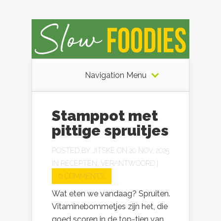
Navigation Menu
Stamppot met
pittige spruitjes
POSTED BY
JITSKE
ON 20 NOV, 2025
IN
RECEPTEN
,
VERANTWOORD
|
0 COMMENTS
Wat eten we vandaag? Spruiten.
Vitaminebommetjes zijn het, die
goed scoren in de top-tien van