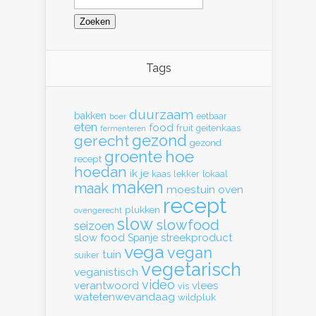
naar:
Tags
duurzaam
bakken
eetbaar
boer
eten
food
fruit
geitenkaas
fermenteren
gerecht
gezond
gezond
hoe
groente
recept
hoedan
ik
je
kaas
lekker
lokaal
maken
maak
moestuin
oven
recept
plukken
ovengerecht
slow
slowfood
seizoen
slow food
streekproduct
Spanje
vega
vegan
tuin
suiker
vegetarisch
veganistisch
video
verantwoord
vlees
vis
watetenwevandaag
wildpluk