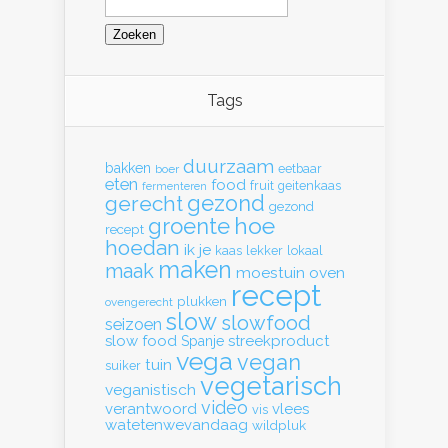
naar:
Tags
duurzaam
bakken
eetbaar
boer
eten
food
fruit
geitenkaas
fermenteren
gerecht
gezond
gezond
hoe
groente
recept
hoedan
ik
je
kaas
lekker
lokaal
maken
maak
moestuin
oven
recept
plukken
ovengerecht
slow
slowfood
seizoen
slow food
streekproduct
Spanje
vega
vegan
tuin
suiker
vegetarisch
veganistisch
video
verantwoord
vlees
vis
watetenwevandaag
wildpluk