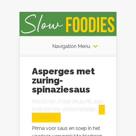
Navigation Menu
Asperges met
zuring-
spinaziesaus
POSTED BY
JITSKE
ON 25 MEI, 2020
IN
RECEPTEN
,
VERANTWOORD
|
2
COMMENTS
Prima voor saus en soep in het