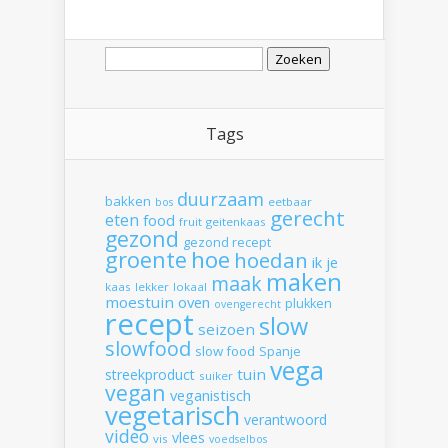
Zoeken
naar:
Tags
duurzaam
bakken
eetbaar
bos
gerecht
eten
food
fruit
geitenkaas
gezond
gezond recept
hoe
groente
hoedan
ik
je
maken
maak
kaas
lekker
lokaal
moestuin
oven
plukken
ovengerecht
recept
slow
seizoen
slowfood
slow food
Spanje
vega
tuin
streekproduct
suiker
vegan
veganistisch
vegetarisch
verantwoord
video
vlees
vis
voedselbos