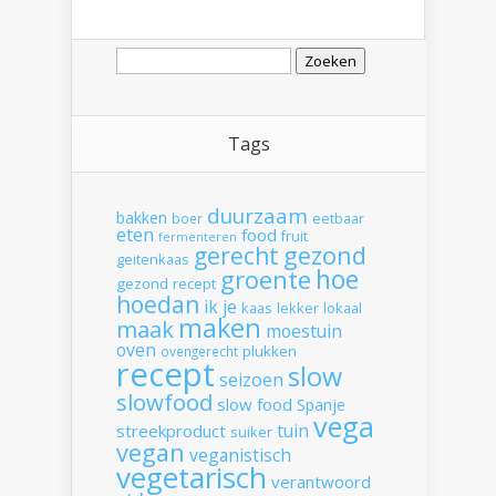
Zoeken
naar:
Tags
duurzaam
bakken
boer
eetbaar
eten
food
fruit
fermenteren
gerecht
gezond
geitenkaas
hoe
groente
gezond recept
hoedan
ik
je
kaas
lekker
lokaal
maken
maak
moestuin
oven
plukken
ovengerecht
recept
slow
seizoen
slowfood
slow food
Spanje
vega
tuin
streekproduct
suiker
vegan
veganistisch
vegetarisch
verantwoord