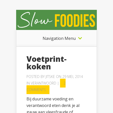
Navigation Menu
Voetprint-
koken
POSTED BY
JITSKE
ON 29 MEI, 2014
IN
VERANTWOORD
|
2
COMMENTS
Bij duurzame voeding en
verantwoord eten denk je al
gauw aan vleesfraude of